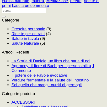
cucina naturale
,
mantra
,
Meditazione
,
ricette
,
ricette di
primi
Lascia un commento
Categorie
Crescita personale
(9)
Ricette per estratti
(4)
Salute in tavola
(9)
Salute Naturale
(5)
Articoli Recenti
La Storia di Daniela, un libro che parla di noi
Agrimony: il fiore di Bach per l’ipersensibilità
1
Commento
Il potere delle Favole evocative
Verdure fermentate e la salute dell’intestino
Sei quello che mangi: nutriti di germogli
Categorie prodotto
ACCESSORI