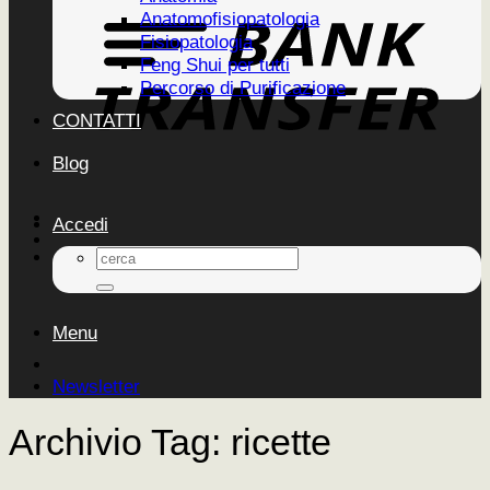
Anatomofisiopatologia
Fisiopatologia
Feng Shui per tutti
Percorso di Purificazione
CONTATTI
Blog
Accedi
Cerca:
Menu
Newsletter
Archivio Tag:
ricette