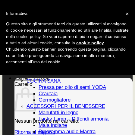
Salta
CUCINA SANA
×
ai
Informativa
ACCESSORI
contenuti
EDIZIONI
Questo sito o gli strumenti terzi da questo utilizzati si avvalgono
di cookie necessari al funzionamento ed utili alle finalità illustrate
nella cookie policy. Se vuoi saperne di più o negare il consenso
a tutti o ad alcuni cookie, consulta la
cookie policy
.
CUCINA SANA
Chiudendo questo banner, scorrendo questa pagina, cliccando
ACCESSORI
su un link o proseguendo la navigazione in altra maniera,
EDIZIONI
Home
acconsenti all’uso dei cookie.
PRODOTTI
Newsletter
Carrello /
0,00
€
CUCINA SANA
Carrello
Pressa per olio di semi YODA
Crautaia
Germogliatore
ACCESSORI PER IL BENESSERE
Manufatti in legno
Lucky Lamp – Diffondi armonia
Nessun prodotto nel carrello.
Mala indiane
Programma audio Mantra
Ritorna al negozio