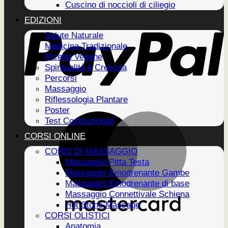
Cuscino di noccioli di ciliegio
EDIZIONI
Salute Naturale
Medicina Tradizionale
Ricette Vegane
Spiritualità e Crescita
Percorsi
Massaggio
Riflessologia Plantare
Poster
Test Costituzionali
CORSI ONLINE
CORSI DI MASSAGGIO
Massaggio Pitta Testa
Massaggio Emodrenante Gambe
Massaggio Emodrenante di base
Massaggio Connettivale Schiena
Hot Stone Massage
CORSI OLISTICI
Anatomia