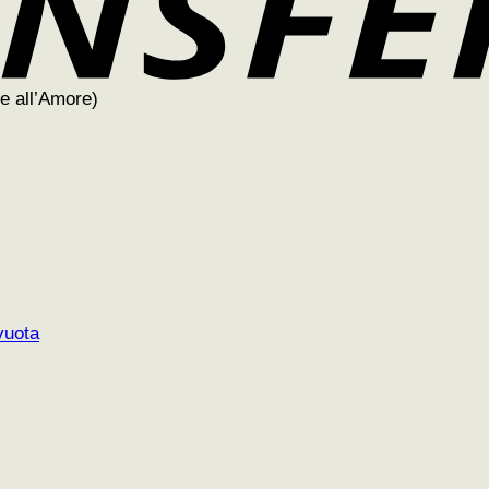
e all’Amore)
vuota