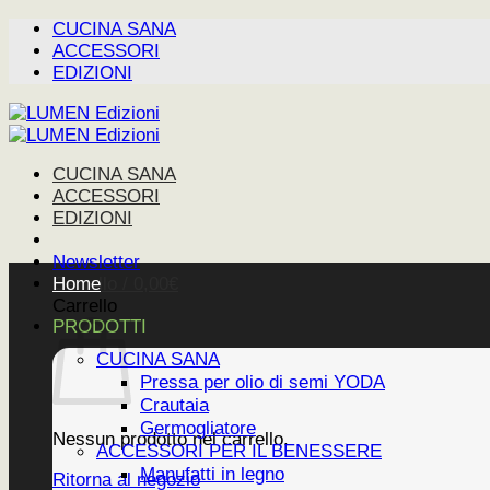
Salta
CUCINA SANA
ai
ACCESSORI
contenuti
EDIZIONI
CUCINA SANA
ACCESSORI
EDIZIONI
Newsletter
Carrello /
Home
0,00
€
Carrello
PRODOTTI
CUCINA SANA
Pressa per olio di semi YODA
Crautaia
Germogliatore
Nessun prodotto nel carrello.
ACCESSORI PER IL BENESSERE
Manufatti in legno
Ritorna al negozio