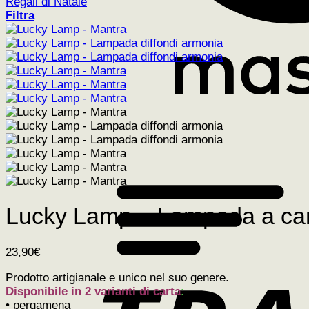
Regali di Natale
Filtra
Lucky Lamp – Lampada a can
23,90
€
Prodotto artigianale e unico nel suo genere.
Disponibile in 2 varianti di carta
:
• pergamena