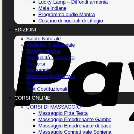
Lucky Lamp – Diffondi armonia
Mala indiane
Programma audio Mantra
Cuscino di noccioli di ciliegio
EDIZIONI
Salute Naturale
Medicina Tradizionale
Ricette Vegane
Spiritualità e Crescita
Percorsi
Massaggio
Riflessologia Plantare
Poster
Test Costituzionali
CORSI ONLINE
CORSI DI MASSAGGIO
Massaggio Pitta Testa
Massaggio Emodrenante Gambe
Massaggio Emodrenante di base
Massaggio Connettivale Schiena