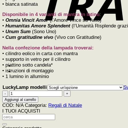
• bianca satinata
Disponibile in 4 varianti di mantra in latino
:
•
Omnia Vincit Amor
(l’Amore Vince su Tutto)
•
Humanitas Amore Splendent
(l’Umanità Risplende grazi
•
U
num Sum
(Sono Uno)
•
Cum gratitudine vivo
(Vivo con Gratitudine)
Nella confezione della lampada troverai:
• cilindro eolico in carta con mantra
• supporto in vetro per il cilindro
• piattino sotto candela*
• istruzioni di montaggio
• 1 lumino in alluminio
LuckyLamp modelli
S
Lucky
Lamp
Aggiungi al carrello
-
COD:
N/A
Categoria:
Regali di Natale
Lampada
I TUOI ACQUISTI
a
candela
diffondi