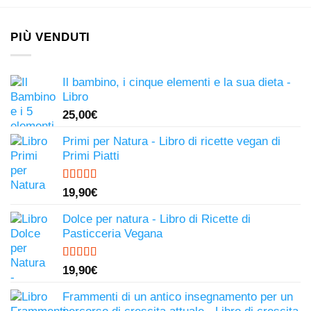
PIÙ VENDUTI
Il bambino, i cinque elementi e la sua dieta -
Libro
25,00
€
Primi per Natura - Libro di ricette vegan di
Primi Piatti
Valutato
19,90
€
4.50
su 5
Dolce per natura - Libro di Ricette di
Pasticceria Vegana
Valutato
19,90
€
4.81
su 5
Frammenti di un antico insegnamento per un