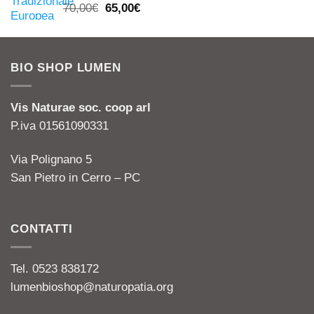
Il
Il
70,00
€
65,00
€
prezzo
prezzo
originale
attuale
era:
è:
BIO SHOP LUMEN
70,00€.
65,00€.
Vis Naturae soc. coop arl
P.iva 01561090331
Via Polignano 5
San Pietro in Cerro – PC
CONTATTI
Tel. 0523 838172
lumenbioshop@naturopatia.org