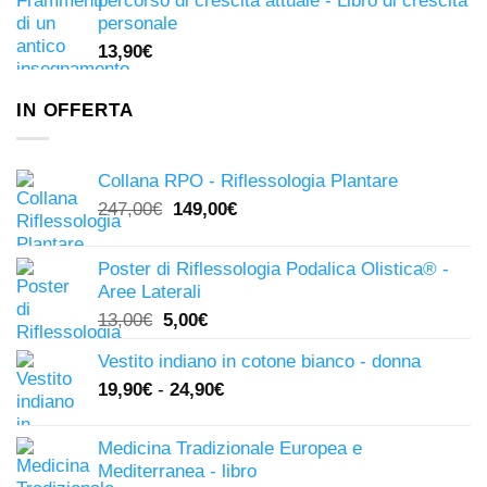
percorso di crescita attuale - Libro di crescita
personale
13,90
€
IN OFFERTA
Collana RPO - Riflessologia Plantare
Il
Il
247,00
€
149,00
€
prezzo
prezzo
originale
attuale
Poster di Riflessologia Podalica Olistica® -
era:
è:
Aree Laterali
247,00€.
149,00€.
Il
Il
13,00
€
5,00
€
prezzo
prezzo
Vestito indiano in cotone bianco - donna
originale
attuale
19,90
€
-
24,90
€
era:
è:
13,00€.
5,00€.
Medicina Tradizionale Europea e
Mediterranea - libro