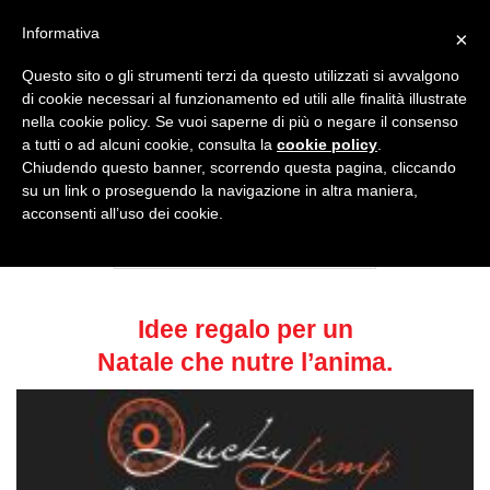
Salta
CUCINA SANA
ACCESSORI
EDIZIONI
Informativa
×
ai
contenuti
Questo sito o gli strumenti terzi da questo utilizzati si avvalgono
di cookie necessari al funzionamento ed utili alle finalità illustrate
nella cookie policy. Se vuoi saperne di più o negare il consenso
NEWSLETTER
a tutti o ad alcuni cookie, consulta la
cookie policy
.
Chiudendo questo banner, scorrendo questa pagina, cliccando
su un link o proseguendo la navigazione in altra maniera,
REGALI DI NATALE
acconsenti all’uso dei cookie.
Idee regalo per un
Natale che nutre l’anima.