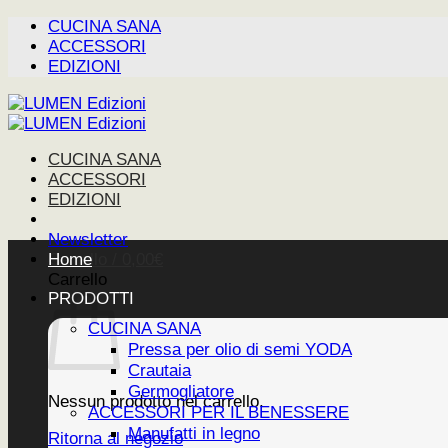
Salta
CUCINA SANA
ai
ACCESSORI
contenuti
EDIZIONI
CUCINA SANA
ACCESSORI
EDIZIONI
Newsletter
Carrello /
Home
0,00
€
Carrello
PRODOTTI
CUCINA SANA
Pressa per olio di semi YODA
Crautaia
Germogliatore
Nessun prodotto nel carrello.
ACCESSORI PER IL BENESSERE
Manufatti in legno
Ritorna al negozio