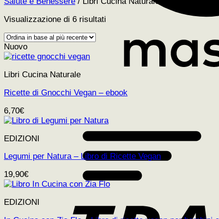
Salute e Benessere
/
Libri Cucina Naturale
Ordina
Visualizzazione di 6 risultati
in
base
Nuovo
al
più
recente
Libri Cucina Naturale
Ricette di Gnocchi Vegan – ebook
6,70
€
EDIZIONI
Legumi per Natura – Libro di Ricette Vegan
19,90
€
EDIZIONI