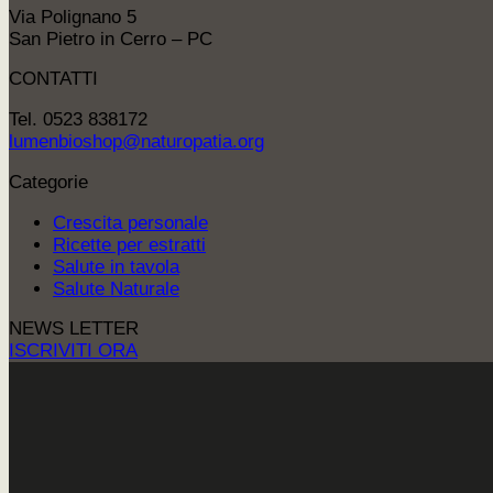
Via Polignano 5
San Pietro in Cerro – PC
CONTATTI
Tel. 0523 838172
lumenbioshop@naturopatia.org
Categorie
Crescita personale
Ricette per estratti
Salute in tavola
Salute Naturale
NEWS LETTER
ISCRIVITI ORA