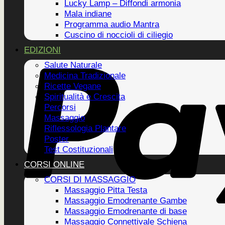
Lucky Lamp – Diffondi armonia
Mala indiane
Programma audio Mantra
Cuscino di noccioli di ciliegio
EDIZIONI
Salute Naturale
Medicina Tradizionale
Ricette Vegane
Spiritualità e Crescita
Percorsi
Massaggio
Riflessologia Plantare
Poster
Test Costituzionali
CORSI ONLINE
CORSI DI MASSAGGIO
Massaggio Pitta Testa
Massaggio Emodrenante Gambe
Massaggio Emodrenante di base
Massaggio Connettivale Schiena