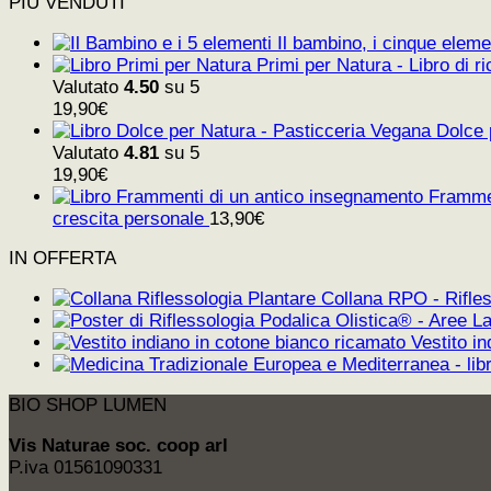
PIÙ VENDUTI
Il bambino, i cinque elemen
Primi per Natura - Libro di ri
Valutato
4.50
su 5
19,90
€
Dolce 
Valutato
4.81
su 5
19,90
€
Frammen
crescita personale
13,90
€
IN OFFERTA
Collana RPO - Rifles
Vestito i
BIO SHOP LUMEN
Vis Naturae soc. coop arl
P.iva 01561090331