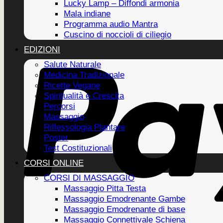
Lucky Lamp – Diffondi armonia
Mala indiane
Programma audio Mantra
Cuscino di noccioli di ciliegio
EDIZIONI
Salute Naturale
Medicina Tradizionale
Ricette Vegane
Spiritualità e Crescita
Percorsi
Massaggio
Riflessologia Plantare
Poster
Test Costituzionali
CORSI ONLINE
CORSI DI MASSAGGIO
Massaggio Pitta Testa
Massaggio Emodrenante Gambe
Massaggio Emodrenante di base
Massaggio Connettivale Schiena