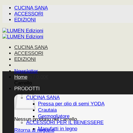
Salta
CUCINA SANA
ai
ACCESSORI
contenuti
EDIZIONI
CUCINA SANA
ACCESSORI
EDIZIONI
Newsletter
Carrello /
Home
0,00
€
Carrello
PRODOTTI
CUCINA SANA
Pressa per olio di semi YODA
Crautaia
Germogliatore
Nessun prodotto nel carrello.
ACCESSORI PER IL BENESSERE
Manufatti in legno
Ritorna al negozio