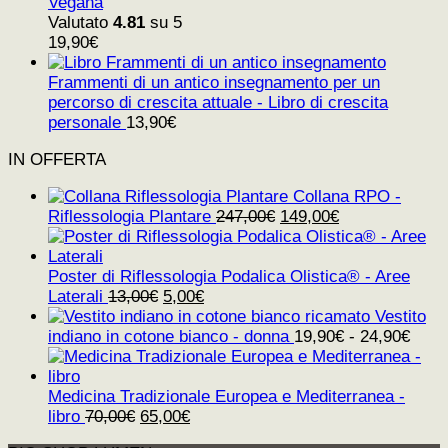
Vegana
Valutato
4.81
su 5
19,90
€
Frammenti di un antico insegnamento per un
percorso di crescita attuale - Libro di crescita
personale
13,90
€
IN OFFERTA
Collana RPO -
Il
Il
Riflessologia Plantare
247,00
€
149,00
€
prezzo
prezzo
originale
attuale
era:
è:
Poster di Riflessologia Podalica Olistica® - Aree
Il
Il
247,00€.
149,00€.
Laterali
13,00
€
5,00
€
prezzo
prezzo
Vestito
originale
attuale
indiano in cotone bianco - donna
19,90
€
-
24,90
€
era:
è:
13,00€.
5,00€.
Medicina Tradizionale Europea e Mediterranea -
Il
Il
libro
70,00
€
65,00
€
prezzo
prezzo