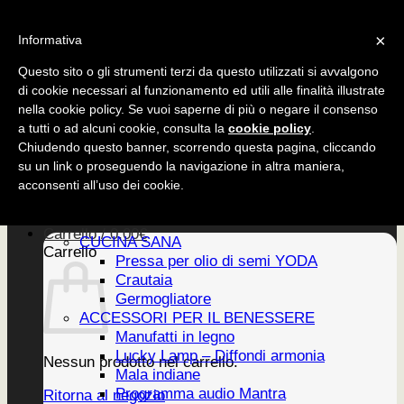
Salta
CUCINA SANA
×
ai
Informativa
ACCESSORI
contenuti
EDIZIONI
Questo sito o gli strumenti terzi da questo utilizzati si avvalgono
di cookie necessari al funzionamento ed utili alle finalità illustrate
nella cookie policy. Se vuoi saperne di più o negare il consenso
a tutti o ad alcuni cookie, consulta la
cookie policy
.
CUCINA SANA
Chiudendo questo banner, scorrendo questa pagina, cliccando
ACCESSORI
su un link o proseguendo la navigazione in altra maniera,
EDIZIONI
Home
acconsenti all’uso dei cookie.
PRODOTTI
Newsletter
Carrello /
0,00
€
CUCINA SANA
Carrello
Pressa per olio di semi YODA
Crautaia
Germogliatore
ACCESSORI PER IL BENESSERE
Manufatti in legno
Lucky Lamp – Diffondi armonia
Nessun prodotto nel carrello.
Mala indiane
Programma audio Mantra
Ritorna al negozio