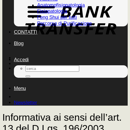
Anatomofisiopatologia
Fisiopatologia
Feng Shui per tutti
Percorso di Purificazione
CONTATTI
Blog
Accedi
Cerca:
Menu
Newsletter
Informativa ai sensi dell’art.
13 del D.Lgs. 196/2003