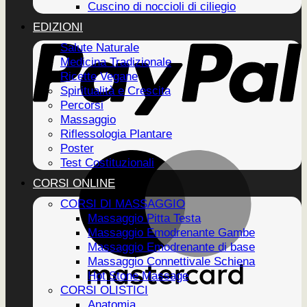
Cuscino di noccioli di ciliegio
EDIZIONI
Salute Naturale
Medicina Tradizionale
Ricette Vegane
Spiritualità e Crescita
Percorsi
Massaggio
Riflessologia Plantare
Poster
Test Costituzionali
CORSI ONLINE
CORSI DI MASSAGGIO
Massaggio Pitta Testa
Massaggio Emodrenante Gambe
Massaggio Emodrenante di base
Massaggio Connettivale Schiena
Hot Stone Massage
CORSI OLISTICI
Anatomia