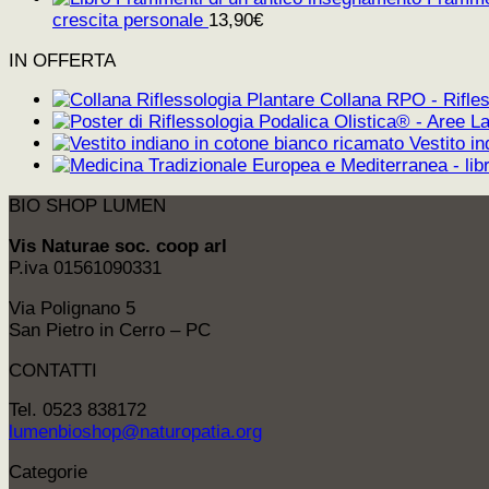
crescita personale
13,90
€
IN OFFERTA
Collana RPO - Rifles
Vestito i
BIO SHOP LUMEN
Vis Naturae soc. coop arl
P.iva 01561090331
Via Polignano 5
San Pietro in Cerro – PC
CONTATTI
Tel. 0523 838172
lumenbioshop@naturopatia.org
Categorie