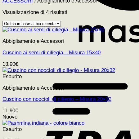
ACCESSORI
/
Abbigliamento e Accessori
Ordina
Visualizzazione di 4 risultati
in
base
al
più
Abbigliamento e Accessori
recente
Cuscino ai semi di ciliegia – Misura 15×40
13,90
€
Esaurito
Abbigliamento e Accessori
Cuscino con noccioli di ciliegio – Misura 20×32
11,90
€
Nuovo
Esaurito