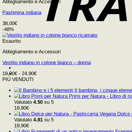
Abbigliamento e Accessori
Pashmina indiana
38,00
€
-48%
Esaurito
Abbigliamento e Accessori
Vestito indiano in cotone bianco – donna
19,90
€
-
24,90
€
PIÙ VENDUTI
Il bambino, i cinque elemen
Primi per Natura - Libro di ri
Valutato
4.50
su 5
19,90
€
Dolce 
Valutato
4.81
su 5
19,90
€
Frammen