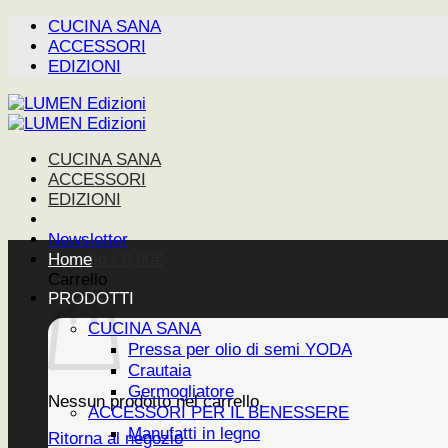
Salta
CUCINA SANA
ai
ACCESSORI
contenuti
EDIZIONI
CUCINA SANA
ACCESSORI
EDIZIONI
Newsletter
Carrello /
Home
0,00
€
Carrello
PRODOTTI
CUCINA SANA
Pressa per olio di semi YODA
Crautaia
Germogliatore
Nessun prodotto nel carrello.
ACCESSORI PER IL BENESSERE
Manufatti in legno
Ritorna al negozio