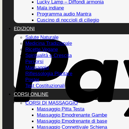
Lucky Lamp – Diffondi armonia
Mala indiane
Programma audio Mantra
Cuscino di noccioli di ciliegio
EDIZIONI
Salute Naturale
Medicina Tradizionale
Ricette Vegane
Spiritualità e Crescita
Percorsi
Massaggio
Riflessologia Plantare
Poster
Test Costituzionali
CORSI ONLINE
CORSI DI MASSAGGIO
Massaggio Pitta Testa
Massaggio Emodrenante Gambe
Massaggio Emodrenante di base
Massaggio Connettivale Schiena