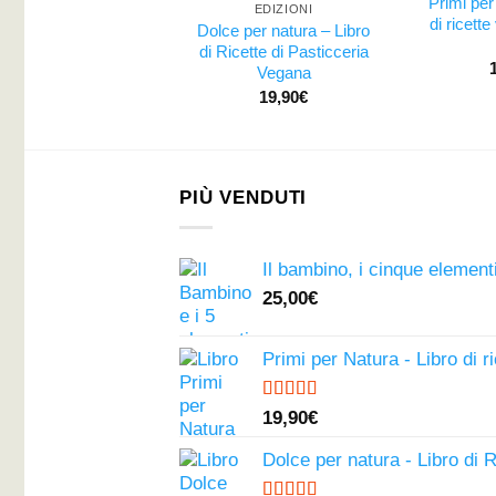
Primi per
EDIZIONI
di ricett
Dolce per natura – Libro
di Ricette di Pasticceria
Vegana
19,90
€
PIÙ VENDUTI
Il bambino, i cinque elementi
25,00
€
Primi per Natura - Libro di r
Valutato
19,90
€
4.50
su 5
Dolce per natura - Libro di 