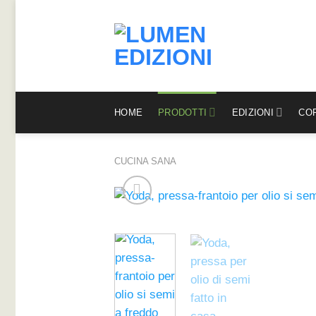
Salta
ai
contenuti
HOME
PRODOTTI
EDIZIONI
COR
CUCINA SANA