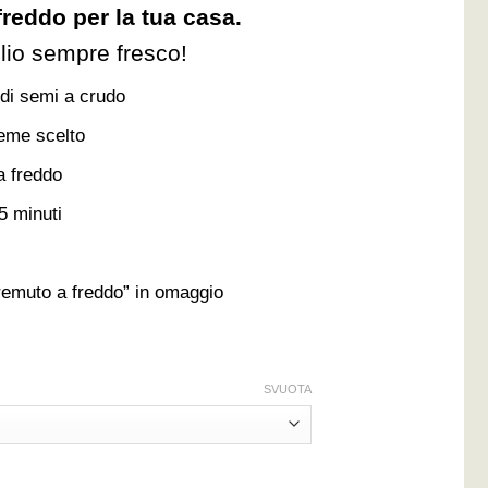
 freddo per la tua casa.
’olio sempre fresco!
 di semi a crudo
eme scelto
a freddo
5 minuti
spremuto a freddo” in omaggio
SVUOTA
eddo quantità