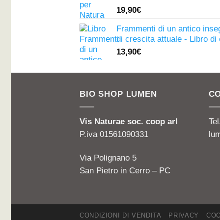
Valutato
19,90
€
4.81
su 5
Frammenti di un antico ins
di crescita attuale - Libro d
13,90
€
BIO SHOP LUMEN
CO
Vis Naturae soc. coop arl
Te
P.iva 01561090331
lu
Via Polignano 5
San Pietro in Cerro – PC
CONDIZIONI DI VENDITA
PRIVACY
COO