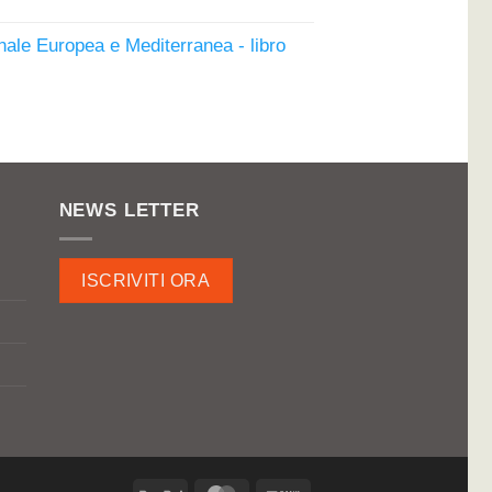
€.
nale Europea e Mediterranea - libro
ezzo
uale
00€.
NEWS LETTER
ISCRIVITI ORA