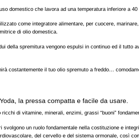
 uso domestico che lavora ad una temperatura inferiore a 40
ilizzato come integratore alimentare, per cuocere, marinare,
mitrice di olio domestica.
sidui della spremitura vengono espulsi in continuo ed il tutto
ornirà costantemente il tuo olio spremuto a freddo… comodam
a Yoda, la pressa compatta e facile da usare.
o ricchi di vitamine, minerali, enzimi, grassi “buoni” fondamen
turi svolgono un ruolo fondamentale nella costituzione e integr
rdiovascolare, del cervello e del sistema ormonale, così co