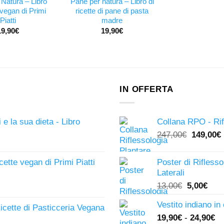
 Natura – Libro
Pane per natura – Libro di
e vegan di Primi
ricette di pane di pasta
Piatti
madre
19,90
€
19,90
€
IN OFFERTA
 e la sua dieta - Libro
Collana RPO - Rif
Il
I
247,00
€
149,00
€
prezzo
originale
icette vegan di Primi Piatti
Poster di Riflesso
era:
Laterali
247,00€.
Il
Il
13,00
€
5,00
€
prezzo
pre
Vestito indiano in
originale
attu
Ricette di Pasticceria Vegana
19,90
€
-
24,90
€
era:
è: