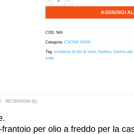
AGGIUNGI A
COD:
N/A
Categoria:
CUCINA SANA
Tag:
estrattore di olio di semi
,
frantoio
,
frantoio per
yoda
E
RECENSIONI (0)
e.
frantoio per olio a freddo per la ca