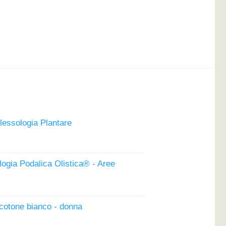
lessologia Plantare
l
prezzo
attuale
logia Podalica Olistica® - Aree
è:
149,00€.
zzo
 cotone bianco - donna
ale