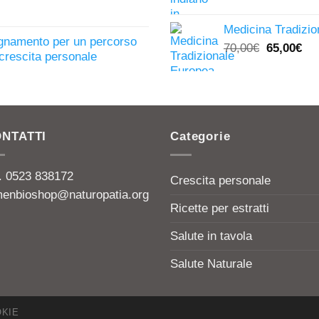
13,00€.
5,00
Medicina Tradizio
egnamento per un percorso
Il
Il
70,00
€
65,00
€
i crescita personale
prezzo
pr
originale
att
era:
è:
70,00€.
65,
NTATTI
Categorie
l. 0523 838172
Crescita personale
menbioshop@naturopatia.org
Ricette per estratti
Salute in tavola
Salute Naturale
KIE