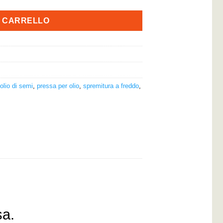
L CARRELLO
 olio di semi
,
pressa per olio
,
spremitura a freddo
,
sa.