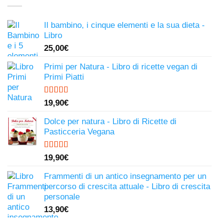
Il bambino, i cinque elementi e la sua dieta -
Libro
25,00
€
Primi per Natura - Libro di ricette vegan di
Primi Piatti
Valutato
19,90
€
4.50
su 5
Dolce per natura - Libro di Ricette di
Pasticceria Vegana
Valutato
19,90
€
4.81
su 5
Frammenti di un antico insegnamento per un
percorso di crescita attuale - Libro di crescita
personale
13,90
€