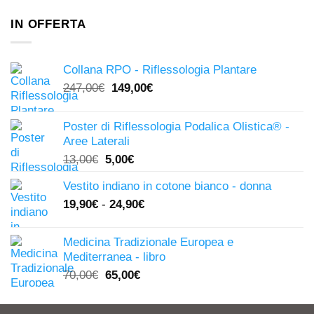
IN OFFERTA
Collana RPO - Riflessologia Plantare
Il
Il
247,00
€
149,00
€
prezzo
prezzo
originale
attuale
Poster di Riflessologia Podalica Olistica® -
era:
è:
Aree Laterali
247,00€.
149,00€.
Il
Il
13,00
€
5,00
€
prezzo
prezzo
Vestito indiano in cotone bianco - donna
originale
attuale
19,90
€
-
24,90
€
era:
è:
13,00€.
5,00€.
Medicina Tradizionale Europea e
Mediterranea - libro
Il
Il
70,00
€
65,00
€
prezzo
prezzo
originale
attuale