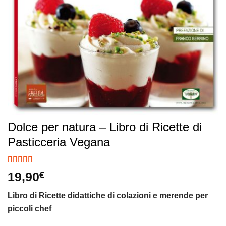
Dolce per natura – Libro di Ricette di
Pasticceria Vegana
Valutato
16
19,90
€
4.81
su 5 su
base di
Libro di Ricette didattiche di colazioni e merende per
recensioni
piccoli
chef