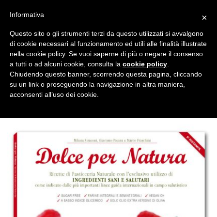
Salta
CUCINA SANA
ACCESSORI
EDIZIONI
Informativa
×
ai
contenuti
Questo sito o gli strumenti terzi da questo utilizzati si avvalgono
di cookie necessari al funzionamento ed utili alle finalità illustrate
nella cookie policy. Se vuoi saperne di più o negare il consenso
NEWSLETTER
a tutti o ad alcuni cookie, consulta la
cookie policy
.
Chiudendo questo banner, scorrendo questa pagina, cliccando
su un link o proseguendo la navigazione in altra maniera,
SALUTE E BENESSERE
/
LIBRI CUCINA NATURALE
acconsenti all’uso dei cookie.
FILTRA