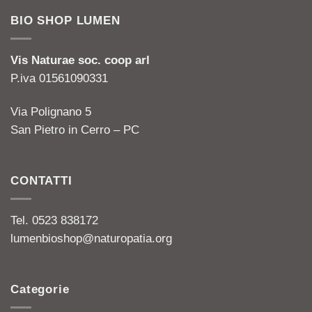
era:
è:
BIO SHOP LUMEN
70,00€.
65,00€.
Vis Naturae soc. coop arl
P.iva 01561090331
Via Polignano 5
San Pietro in Cerro – PC
CONTATTI
Tel. 0523 838172
lumenbioshop@naturopatia.org
Categorie