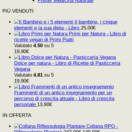
Poster Medicina Naturale
PIÙ VENDUTI
Il bambino, i cinque
elementi e la sua dieta - Libro
25,00
€
Primi per Natura - Libro di
ricette vegan di Primi Piatti
Valutato
4.50
su 5
19,90
€
Dolce per natura - Libro di Ricette di Pasticceria
Vegana
Valutato
4.81
su 5
19,90
€
Frammenti di un antico insegnamento per un
percorso di crescita attuale - Libro di crescita
personale
13,90
€
IN OFFERTA
Collana RPO -
Il
Il