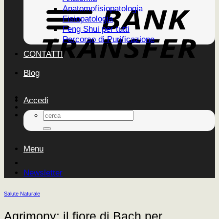
Anatomofisiopatologia
Fisiopatologia
Feng Shui per tutti
Percorso di Purificazione
CONTATTI
Blog
Accedi
Cerca:
Menu
Newsletter
Salute Naturale
Agrimony: il fiore di Bach per