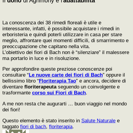
Il
dono
di Agrimony è l’
adattabilità
La conoscenza dei 38 rimedi floreali è utile e
interessante, infatti, è possibile acquistare i rimedi in
erboristeria e quindi poterli utilizzare in casa per stare
meglio, affrontare quei momenti difficili, di smarrimento e
preoccupazione che capitano nella vita.
L’obiettivo dei fiori di Bach non è “silenziare” il malessere
ma portarlo in luce e in risoluzione.
Per approfondire queste preziose conoscenze poi
consultare “
Le nuove carte dei fiori di Bach
” oppure il
bellissimo libro “
Floriterapia Tao
” e ancora, decidere di
diventare
floriterapeuta
seguendo un coinvolgente e
trasformante
corso sui Fiori di Bach
.
A me non resta che augurarti … buon viaggio nel mondo
dei fiori!
Questo elemento è stato inserito in
Salute Naturale
e
taggato
fiori di bach
,
floriterapia
.