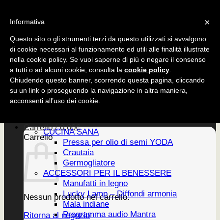
Salta
CUCINA SANA
×
ai
Informativa
ACCESSORI
contenuti
EDIZIONI
Questo sito o gli strumenti terzi da questo utilizzati si avvalgono
di cookie necessari al funzionamento ed utili alle finalità illustrate
nella cookie policy. Se vuoi saperne di più o negare il consenso
a tutti o ad alcuni cookie, consulta la
cookie policy
.
CUCINA SANA
Chiudendo questo banner, scorrendo questa pagina, cliccando
ACCESSORI
su un link o proseguendo la navigazione in altra maniera,
EDIZIONI
Home
acconsenti all’uso dei cookie.
PRODOTTI
Newsletter
Carrello /
0,00
€
CUCINA SANA
Carrello
Pressa per olio di semi YODA
Crautaia
Germogliatore
ACCESSORI PER IL BENESSERE
Manufatti in legno
Lucky Lamp – Diffondi armonia
Nessun prodotto nel carrello.
Mala indiane
Programma audio Mantra
Ritorna al negozio