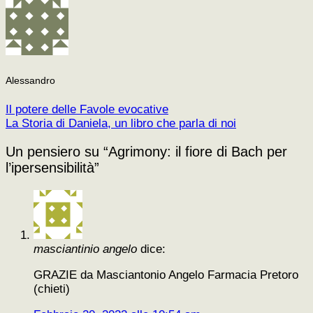
Alessandro
Il potere delle Favole evocative
La Storia di Daniela, un libro che parla di noi
Un pensiero su “
Agrimony: il fiore di Bach per
l’ipersensibilità
”
masciantinio angelo
dice:
GRAZIE da Masciantonio Angelo Farmacia Pretoro
(chieti)