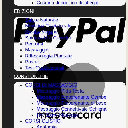
Cuscino di noccioli di ciliegio
EDIZIONI
Salute Naturale
Medicina Tradizionale
Ricette Vegane
Spiritualità e Crescita
Percorsi
Massaggio
Riflessologia Plantare
Poster
Test Costituzionali
CORSI ONLINE
CORSI DI MASSAGGIO
Massaggio Pitta Testa
Massaggio Emodrenante Gambe
Massaggio Emodrenante di base
Massaggio Connettivale Schiena
Hot Stone Massage
CORSI OLISTICI
Anatomia