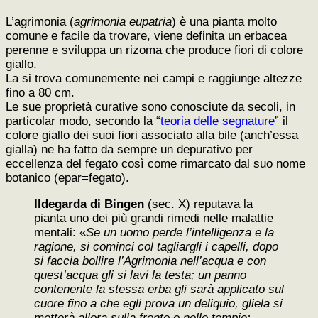
L’agrimonia (
agrimonia
eupatria
) è una pianta molto
comune e facile da trovare, viene definita un erbacea
perenne e sviluppa un rizoma che produce fiori di colore
giallo.
La si trova comunemente nei campi e raggiunge altezze
fino a 80 cm.
Le sue proprietà curative sono conosciute da secoli, in
particolar modo, secondo la “
teoria delle segnature
” il
colore giallo dei suoi fiori associato alla bile (anch’essa
gialla) ne ha fatto da sempre un depurativo per
eccellenza del fegato così come rimarcato dal suo nome
botanico (epar=fegato).
Ildegarda di Bingen
(sec. X) reputava la
pianta uno dei più grandi rimedi nelle malattie
mentali: «
Se un uomo perde l’intelligenza e la
ragione, si cominci col tagliargli i capelli, dopo
si faccia bollire l’Agrimonia nell’acqua e con
quest’acqua gli si lavi la testa; un panno
contenente la stessa erba gli sarà applicato sul
cuore fino a che egli prova un deliquio, gliela si
metterà allora sulla fronte e nelle tempie: