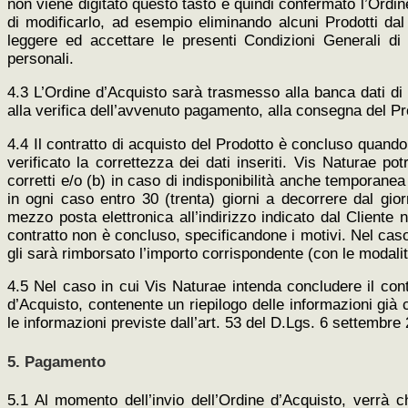
non viene digitato questo tasto e quindi confermato l’Ordin
di modificarlo, ad esempio eliminando alcuni Prodotti dal c
leggere ed accettare le presenti Condizioni Generali di V
personali.
4.3 L’Ordine d’Acquisto sarà trasmesso alla banca dati di
alla verifica dell’avvenuto pagamento, alla consegna del Pro
4.4 Il contratto di acquisto del Prodotto è concluso quando
verificato la correttezza dei dati inseriti. Vis Naturae po
corretti e/o (b) in caso di indisponibilità anche temporane
in ogni caso entro 30 (trenta) giorni a decorrere dal gio
mezzo posta elettronica all’indirizzo indicato dal Cliente 
contratto non è concluso, specificandone i motivi. Nel caso 
gli sarà rimborsato l’importo corrispondente (con le modalit
4.5 Nel caso in cui Vis Naturae intenda concludere il cont
d’Acquisto, contenente un riepilogo delle informazioni già 
le informazioni previste dall’art. 53 del D.Lgs. 6 settembre 
5. Pagamento
5.1 Al momento dell’invio dell’Ordine d’Acquisto, verrà c