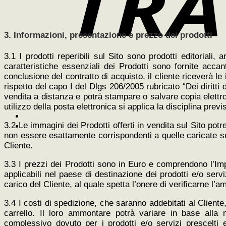
3. Informazioni, presentazione e prezzo dei prodotti
3.1 I prodotti reperibili sul Sito sono prodotti editoriali,
caratteristiche essenziali dei Prodotti sono fornite acca
conclusione del contratto di acquisto, il cliente riceverà l
rispetto del capo I del Dlgs 206/2005 rubricato “Dei diritt
vendita a distanza e potrà stampare o salvare copia elettr
utilizzo della posta elettronica si applica la disciplina previ
3.2 Le immagini dei Prodotti offerti in vendita sul Sito po
non essere esattamente corrispondenti a quelle caricate sul 
Cliente.
3.3 I prezzi dei Prodotti sono in Euro e comprendono l’Im
applicabili nel paese di destinazione dei prodotti e/o serv
carico del Cliente, al quale spetta l’onere di verificarne l
3.4 I costi di spedizione, che saranno addebitati al Cliente
carrello. Il loro ammontare potrà variare in base alla m
complessivo dovuto per i prodotti e/o servizi prescelti