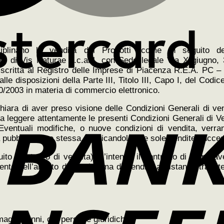
iplinano la vendita dei Prodotti (come in seguito def
arte di Vis Naturae s.c.ar.l. con Sede legale Via X giugno
iscritta al Registro delle Imprese di Piacenza R.E.A. PC – 
e disposizioni della Parte III, Titolo III, Capo I, del Codi
70/2003 in materia di commercio elettronico.
ichiara di aver preso visione delle Condizioni Generali di ve
nte a leggere attentamente le presenti Condizioni Generali di 
 Eventuali modifiche, o nuove condizioni di vendita, verra
a pubblicazione stessa, applicandole alle sole vendite succe
ito Contratto di vendita), s’intende il contratto di comprave
liente nell’ambito di un sistema di vendita a distanza tramit
 maggiorenni, o a persone giuridiche.