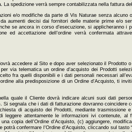
a. La spedizione verrà sempre contabilizzata nella fattura de
ariazioni e/o modifiche da parte di Vis Naturae senza alcuno 
da aumenti decisi dai fornitori delle materie prime e/o ser
anche se ancora in corso d’esecuzione, si applicheranno i pr
ione ed accettazione dell’ordine verrà confermata attrav
e dovrà accedere al Sito e dopo aver selezionato il Prodotto o
er via telematica un ordine d’acquisto dei Prodotti selezio
lto fra quelli disponibili e i dati personali necessari all’ev
n ordine alla predisposizione di un Ordine d’Acquisto, ti inv
ella quale il Cliente dovrà indicare alcuni suoi dati pers
). Si segnala che i dati di fatturazione dovranno coincidere co
richiesta di acquisto dei Prodotti, mediante trasmissione 
di leggere attentamente le informazioni ivi contenute, al 
una copia dell’Ordine d’Acquisto, (c) aggiungere, modificar
nte potrà confermare l’Ordine d’Acquisto, cliccando sul tasto