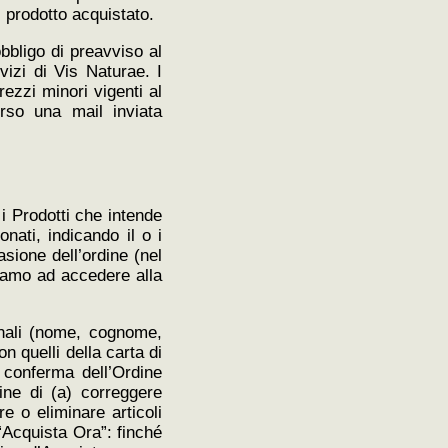
l prodotto acquistato.
obbligo di preavviso al
vizi di Vis Naturae. I
ezzi minori vigenti al
erso una mail inviata
 i Prodotti che intende
nati, indicando il o i
asione dell’ordine (nel
itiamo ad accedere alla
onali (nome, cognome,
n quelli della carta di
e conferma dell’Ordine
fine di (a) correggere
e o eliminare articoli
 “Acquista Ora”: finché