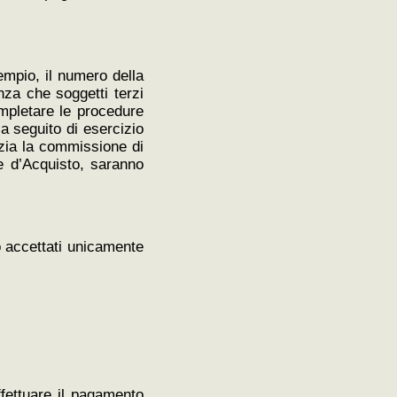
sempio, il numero della
enza che soggetti terzi
mpletare le procedure
 a seguito di esercizio
izia la commissione di
ne d’Acquisto, saranno
o accettati unicamente
fettuare il pagamento