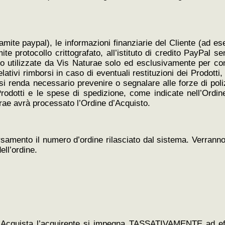
ramite paypal), le informazioni finanziarie del Cliente (ad e
te protocollo crittografato, all’istituto di credito PayPal s
nno utilizzate da Vis Naturae solo ed esclusivamente per co
lativi rimborsi in caso di eventuali restituzioni dei Prodotti,
 si renda necessario prevenire o segnalare alle forze di pol
i Prodotti e le spese di spedizione, come indicate nell’Ordi
urae avrà processato l’Ordine d’Acquisto.
rsamento il numero d’ordine rilasciato dal sistema. Verrann
ell’ordine.
to Acquista l’acquirente si impegna TASSATIVAMENTE ad ef