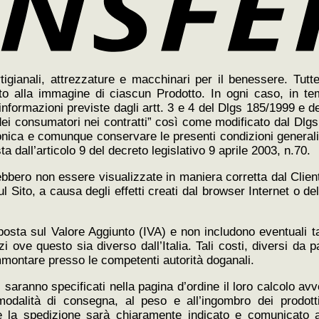
 artigianali, attrezzature e macchinari per il benessere. Tutt
nto alla immagine di ciascun Prodotto. In ogni caso, in te
e informazioni previste dagli artt. 3 e 4 del Dlgs 185/1999 e 
i dei consumatori nei contratti” così come modificato dal Dlg
onica e comunque conservare le presenti condizioni generali 
sta dall’articolo 9 del decreto legislativo 9 aprile 2003, n.70.
trebbero non essere visualizzate in maniera corretta dal Clie
Sito, a causa degli effetti creati dal browser Internet o del
posta sul Valore Aggiunto (IVA) e non includono eventuali 
izi ove questo sia diverso dall’Italia. Tali costi, diversi d
’ammontare presso le competenti autorità doganali.
, saranno specificati nella pagina d’ordine il loro calcolo av
odalità di consegna, al peso e all’ingombro dei prodotti 
 e la spedizione sarà chiaramente indicato e comunicato a