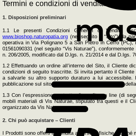
Termini e condizioni di vendita
1. Disposizioni preliminari
1.1 Le presenti Condizioni Generali di Vendita disc
www.bioshop.naturopatia.org
(nel seguito il “Sito”) da p
operativa in Via Polignano 5 a San Pietro in Cerro (PC), 
01561090331 (nel seguito “Vis Naturae”), conformemente all
n. 206/2005, modificato dal D.lgs. n. 21/2014 e dal D.lgs. 
1.2 Effettuando un ordine all’interno del Sito, il Cliente d
condizioni di seguito trascritte. Si invita pertanto il Clie
a salvarle su altro supporto duraturo a lui accessibile.
pubblicazione sul sito e saranno efficaci dal momento dell
1.3 Con l’espressione contratto di vendita on line (di segu
mobili materiali di Vis Naturae, stipulato tra questi e il C
organizzato da Vis Naturae.
2. Chi può acquistare – Clienti
I Prodotti sono offerti in vendita a persone fisiche, purché