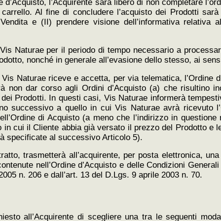
e d’Acquisto, l’Acquirente sarà libero di non completare l’or
arrello. Al fine di concludere l’acquisto dei Prodotti sarà 
endita e (II) prendere visione dell’informativa relativa a
 Vis Naturae per il periodo di tempo necessario a processar
dotto, nonché in generale all’evasione dello stesso, ai sensi
 Vis Naturae riceve e accetta, per via telematica, l’Ordine 
trà non dar corso agli Ordini d’Acquisto (a) che risultino in
a dei Prodotti. In questi casi, Vis Naturae informerà tempest
rno successivo a quello in cui Vis Naturae avrà ricevuto l
nell’Ordine di Acquisto (a meno che l’indirizzo in questione 
in cui il Cliente abbia già versato il prezzo del Prodotto e 
à specificate al successivo Articolo 5).
ratto, trasmetterà all’acquirente, per posta elettronica, un
contenute nell’Ordine d’Acquisto e delle Condizioni Generali 
2005 n. 206 e dall’art. 13 del D.Lgs. 9 aprile 2003 n. 70.
hiesto all’Acquirente di scegliere una tra le seguenti mod