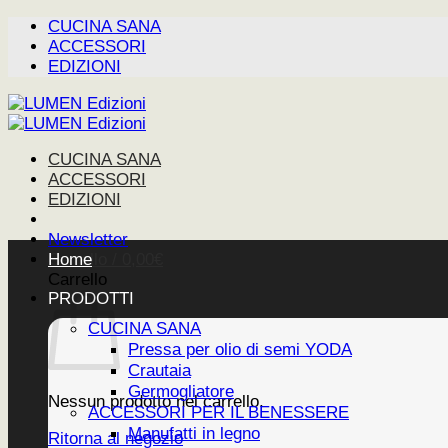
Salta
CUCINA SANA
ai
ACCESSORI
contenuti
EDIZIONI
CUCINA SANA
ACCESSORI
EDIZIONI
Newsletter
Carrello /
Home
0,00
€
Carrello
PRODOTTI
CUCINA SANA
Pressa per olio di semi YODA
Crautaia
Germogliatore
Nessun prodotto nel carrello.
ACCESSORI PER IL BENESSERE
Manufatti in legno
Ritorna al negozio