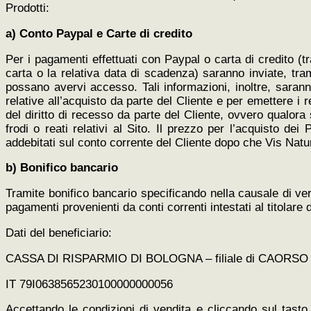
Prodotti:
a) Conto Paypal e Carte di credito
Per i pagamenti effettuati con Paypal o carta di credito (t
carta o la relativa data di scadenza) saranno inviate, trami
possano avervi accesso. Tali informazioni, inoltre, sara
relative all’acquisto da parte del Cliente e per emettere i re
del diritto di recesso da parte del Cliente, ovvero qualora
frodi o reati relativi al Sito. Il prezzo per l’acquisto de
addebitati sul conto corrente del Cliente dopo che Vis Nat
b) Bonifico bancario
Tramite bonifico bancario specificando nella causale di ve
pagamenti provenienti da conti correnti intestati al titolare d
Dati del beneficiario:
CASSA DI RISPARMIO DI BOLOGNA – filiale di CAORSO
IT 79I0638565230100000000056
Accettando le condizioni di vendita e cliccando sul tas