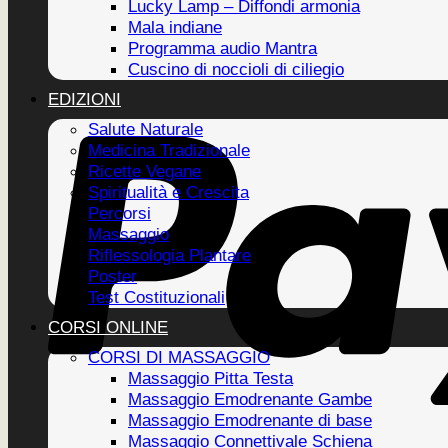
Lucky Lamp – Diffondi armonia
Mala indiane
Programma audio Mantra
Cuscino di noccioli di ciliegio
EDIZIONI
Salute Naturale
Medicina Tradizionale
Ricette Vegane
Spiritualità e Crescita
Percorsi
Massaggio
Riflessologia Plantare
Poster
Test Costituzionali
CORSI ONLINE
CORSI DI MASSAGGIO
Massaggio Pitta Testa
Massaggio Emodrenante Gambe
Massaggio Emodrenante di base
Massaggio Connettivale Schiena