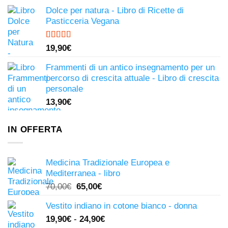
Dolce per natura - Libro di Ricette di
Pasticceria Vegana
Valutato
19,90
€
4.81
su 5
Frammenti di un antico insegnamento per un
percorso di crescita attuale - Libro di crescita
personale
13,90
€
IN OFFERTA
Medicina Tradizionale Europea e
Mediterranea - libro
Il
Il
70,00
€
65,00
€
prezzo
prezzo
Vestito indiano in cotone bianco - donna
originale
attuale
19,90
€
-
24,90
€
era:
è: