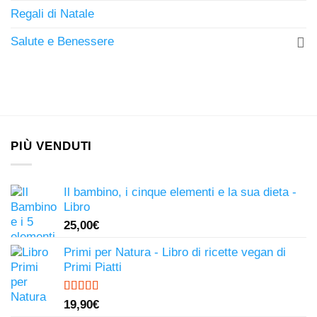
Regali di Natale
Salute e Benessere
PIÙ VENDUTI
Il bambino, i cinque elementi e la sua dieta -
Libro
25,00
€
Primi per Natura - Libro di ricette vegan di
Primi Piatti
Valutato
19,90
€
4.50
su 5