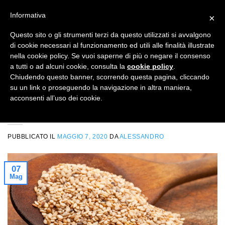
Salta
CUCINA SANA
ACCESSORI
EDIZIONI
Informativa
×
ai
contenuti
Questo sito o gli strumenti terzi da questo utilizzati si avvalgono
di cookie necessari al funzionamento ed utili alle finalità illustrate
nella cookie policy. Se vuoi saperne di più o negare il consenso
NEWSLETTER
a tutti o ad alcuni cookie, consulta la
cookie policy
.
Chiudendo questo banner, scorrendo questa pagina, cliccando
su un link o proseguendo la navigazione in altra maniera,
SALUTE IN TAVOLA
acconsenti all’uso dei cookie.
Semi di sesamo, elisir per le tue ossa
PUBBLICATO IL
MAGGIO 7, 2020
DA
ALESSANDRO
07
Mag