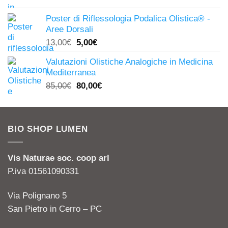
70,00€.
65,00€.
Poster di Riflessologia Podalica Olistica® -
Aree Dorsali
Il
Il
13,00
€
5,00
€
prezzo
prezzo
Valutazioni Olistiche Analogiche in Medicina
originale
attuale
Mediterranea
era:
è:
Il
Il
85,00
€
80,00
€
13,00€.
5,00€.
prezzo
prezzo
originale
attuale
era:
è:
BIO SHOP LUMEN
85,00€.
80,00€.
Vis Naturae soc. coop arl
P.iva 01561090331
Via Polignano 5
San Pietro in Cerro – PC