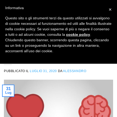
Salta
CUCINA SANA
ACCESSORI
EDIZIONI
Informativa
×
ai
contenuti
Questo sito o gli strumenti terzi da questo utilizzati si avvalgono
di cookie necessari al funzionamento ed utili alle finalità illustrate
nella cookie policy. Se vuoi saperne di più o negare il consenso
NEWSLETTER
a tutti o ad alcuni cookie, consulta la
cookie policy
.
Chiudendo questo banner, scorrendo questa pagina, cliccando
su un link o proseguendo la navigazione in altra maniera,
CRESCITA PERSONALE
acconsenti all’uso dei cookie.
Salute d’eccellenza e stile di vita
PUBBLICATO IL
LUGLIO 31, 2020
DA
ALESSANDRO
31
Lug