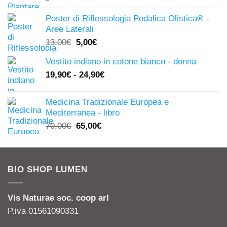
prezzo
prezzo
originale
attuale
Poster di Riflessologia Podalica Olistica® -
era:
è:
Aree Laterali
247,00€.
149,00€.
Il
Il
13,00
€
5,00
€
prezzo
prezzo
Vestito indiano in cotone bianco - donna
originale
attuale
19,90
€
-
24,90
€
era:
è:
13,00€.
5,00€.
Medicina Tradizionale Europea e
Mediterranea - libro
Il
Il
70,00
€
65,00
€
prezzo
prezzo
originale
attuale
era:
è:
BIO SHOP LUMEN
70,00€.
65,00€.
Vis Naturae soc. coop arl
P.iva 01561090331