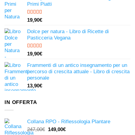
Primi Piatti
Valutato
19,90
€
4.50
su 5
Dolce per natura - Libro di Ricette di
Pasticceria Vegana
Valutato
19,90
€
4.81
su 5
Frammenti di un antico insegnamento per un
percorso di crescita attuale - Libro di crescita
personale
13,90
€
IN OFFERTA
Collana RPO - Riflessologia Plantare
Il
Il
247,00
€
149,00
€