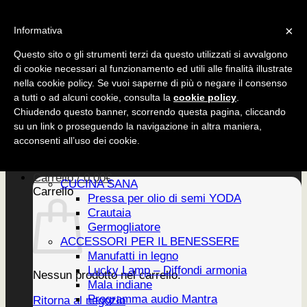
Salta
CUCINA SANA
×
ai
Informativa
ACCESSORI
contenuti
EDIZIONI
Questo sito o gli strumenti terzi da questo utilizzati si avvalgono
di cookie necessari al funzionamento ed utili alle finalità illustrate
nella cookie policy. Se vuoi saperne di più o negare il consenso
a tutti o ad alcuni cookie, consulta la
cookie policy
.
CUCINA SANA
Chiudendo questo banner, scorrendo questa pagina, cliccando
ACCESSORI
su un link o proseguendo la navigazione in altra maniera,
EDIZIONI
Home
acconsenti all’uso dei cookie.
PRODOTTI
Newsletter
Carrello /
0,00
€
CUCINA SANA
Carrello
Pressa per olio di semi YODA
Crautaia
Germogliatore
ACCESSORI PER IL BENESSERE
Manufatti in legno
Lucky Lamp – Diffondi armonia
Nessun prodotto nel carrello.
Mala indiane
Programma audio Mantra
Ritorna al negozio