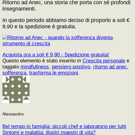
Ritorno ad Anec, una storia che porta con sé profondi
insegnamenti.
In questo periodo abbiamo deciso di proporlo a soli €
9,90 e la spedizione è gratuita.
Acquista ora a soli € 9,90 - Spedizione gratuita!
Questo elemento è stato inserito in
Crescita personale
e
taggato
mindfullness
,
pensiero positivo
,
ritorno ad anec
,
sofferenza
,
trasforma le emozioni
.
Alessandro
Bel tempo in famiglia: piccoli chef e laboratorio per tutti
Sintomi e malattia: illustri maestri di vita?