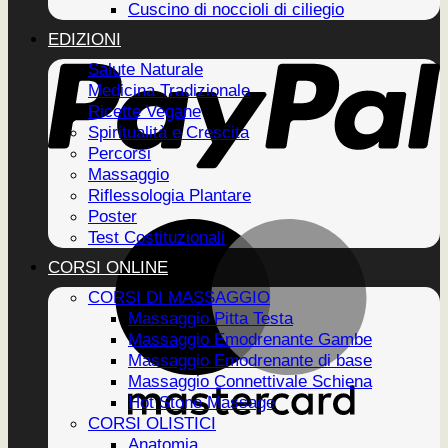
Cuscino di noccioli di ciliegio
EDIZIONI
Salute Naturale
Medicina Tradizionale
Ricette Vegane
Spiritualità e Crescita
Percorsi
Massaggio
Riflessologia Plantare
Poster
Test Costituzionali
CORSI ONLINE
CORSI DI MASSAGGIO
Massaggio Pitta Testa
Massaggio Emodrenante Gambe
Massaggio Emodrenante di base
Massaggio Connettivale Schiena
Hot Stone Massage
CORSI OLISTICI
Anatomia