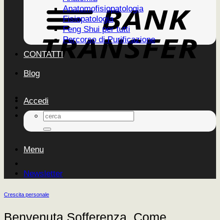
Anatomofisiopatologia
Fisiopatologia
Feng Shui per tutti
Percorso di Purificazione
CONTATTI
Blog
Accedi
Cerca:
Menu
Newsletter
Crescita personale
Benvenuta Sofferenza. Come