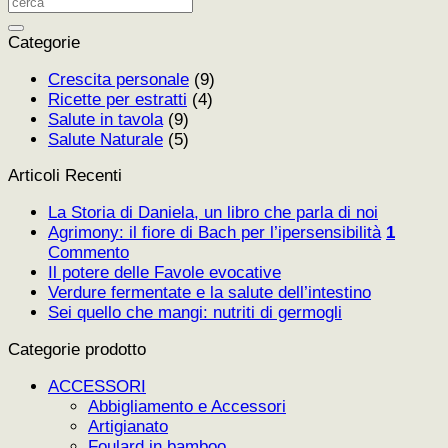
Categorie
Crescita personale
(9)
Ricette per estratti
(4)
Salute in tavola
(9)
Salute Naturale
(5)
Articoli Recenti
La Storia di Daniela, un libro che parla di noi
Agrimony: il fiore di Bach per l’ipersensibilità
1
Commento
Il potere delle Favole evocative
Verdure fermentate e la salute dell’intestino
Sei quello che mangi: nutriti di germogli
Categorie prodotto
ACCESSORI
Abbigliamento e Accessori
Artigianato
Foulard in bamboo