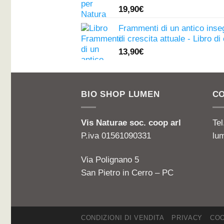
Valutato
19,90
€
4.81
su 5
Frammenti di un antico ins
di crescita attuale - Libro d
13,90
€
BIO SHOP LUMEN
CO
Vis Naturae soc. coop arl
Te
P.iva 01561090331
lu
Via Polignano 5
San Pietro in Cerro – PC
CONDIZIONI DI VENDITA
PRIVACY
COO