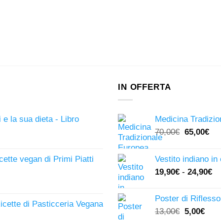
IN OFFERTA
 e la sua dieta - Libro
Medicina Tradizio
Il
Il
70,00
€
65,00
€
prezzo
pr
originale
att
icette vegan di Primi Piatti
Vestito indiano in
era:
è:
19,90
€
-
24,90
€
70,00€.
65,
Poster di Riflesso
Ricette di Pasticceria Vegana
Il
Il
13,00
€
5,00
€