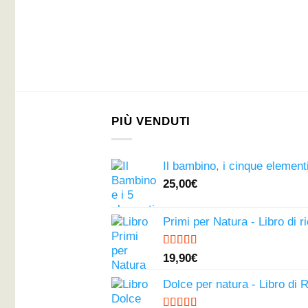
PIÙ VENDUTI
Il bambino, i cinque elementi
25,00
€
Primi per Natura - Libro di r
Valutato
19,90
€
4.50
su 5
Dolce per natura - Libro di 