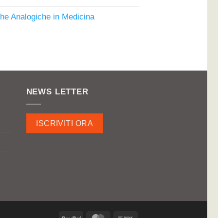
zzo
ale
iche Analogiche in Medicina
€.
ezzo
uale
00€.
NEWS LETTER
ISCRIVITI ORA