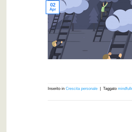
02
Apr
Inserito in
Crescita personale
|
Taggato
mindful