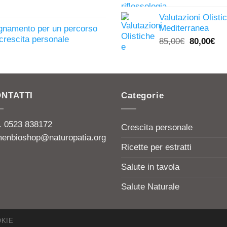
prezzo
pre
originale
attu
Valutazioni Olist
era:
è:
Mediterranea
egnamento per un percorso
13,00€.
5,00
i crescita personale
Il
Il
85,00
€
80,00
€
prezzo
pr
originale
att
era:
è:
85,00€.
80,
NTATTI
Categorie
l. 0523 838172
Crescita personale
menbioshop@naturopatia.org
Ricette per estratti
Salute in tavola
Salute Naturale
KIE