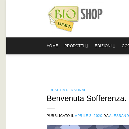
Salta
ai
contenuti
HOME
PRODOTTI
EDIZIONI
COR
CRESCITA PERSONALE
Benvenuta Sofferenza. C
PUBBLICATO IL
APRILE 2, 2020
DA
ALESSAN