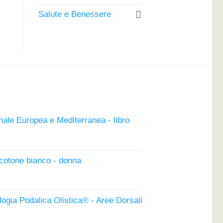
Salute e Benessere
nale Europea e Mediterranea - libro
ezzo
uale
 cotone bianco - donna
00€.
logia Podalica Olistica® - Aree Dorsali