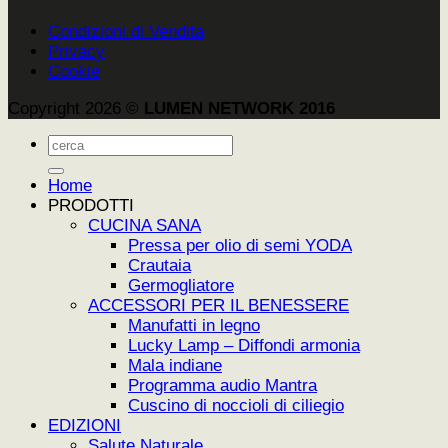
Condizioni di Vendita
Privacy
Cookie
Copyright 2026 ©
LUMEN NETWORK 2016
Cerca:
Home
PRODOTTI
CUCINA SANA
Pressa per olio di semi YODA
Crautaia
Germogliatore
ACCESSORI PER IL BENESSERE
Manufatti in legno
Lucky Lamp – Diffondi armonia
Mala indiane
Programma audio Mantra
Cuscino di noccioli di ciliegio
EDIZIONI
Salute Naturale