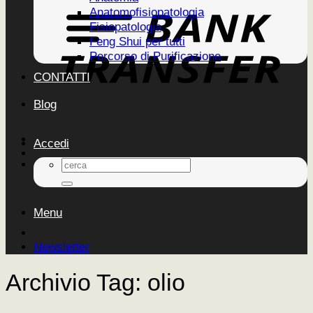
Anatomofisiopatologia
Fisiopatologia
Feng Shui per tutti
Percorso di Purificazione
CONTATTI
Blog
Accedi
Cerca:
Menu
Newsletter
Archivio Tag:
olio