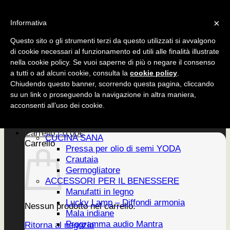
Salta
CUCINA SANA
×
ai
Informativa
ACCESSORI
contenuti
EDIZIONI
Questo sito o gli strumenti terzi da questo utilizzati si avvalgono
di cookie necessari al funzionamento ed utili alle finalità illustrate
nella cookie policy. Se vuoi saperne di più o negare il consenso
a tutti o ad alcuni cookie, consulta la
cookie policy
.
CUCINA SANA
Chiudendo questo banner, scorrendo questa pagina, cliccando
ACCESSORI
su un link o proseguendo la navigazione in altra maniera,
EDIZIONI
Home
acconsenti all’uso dei cookie.
PRODOTTI
Newsletter
Carrello /
0,00
€
CUCINA SANA
Carrello
Pressa per olio di semi YODA
Crautaia
Germogliatore
ACCESSORI PER IL BENESSERE
Manufatti in legno
Lucky Lamp – Diffondi armonia
Nessun prodotto nel carrello.
Mala indiane
Programma audio Mantra
Ritorna al negozio