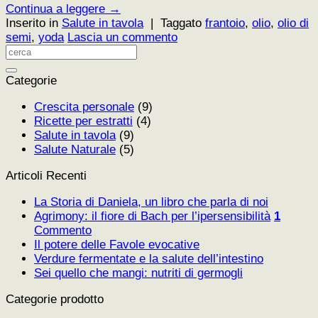
Continua a leggere
→
Inserito in
Salute in tavola
|
Taggato
frantoio
,
olio
,
olio di
semi
,
yoda
Lascia un commento
Categorie
Crescita personale
(9)
Ricette per estratti
(4)
Salute in tavola
(9)
Salute Naturale
(5)
Articoli Recenti
La Storia di Daniela, un libro che parla di noi
Agrimony: il fiore di Bach per l’ipersensibilità
1
Commento
Il potere delle Favole evocative
Verdure fermentate e la salute dell’intestino
Sei quello che mangi: nutriti di germogli
Categorie prodotto