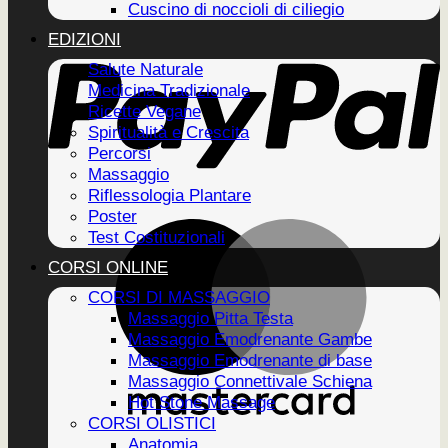
Cuscino di noccioli di ciliegio
EDIZIONI
Salute Naturale
Medicina Tradizionale
Ricette Vegane
Spiritualità e Crescita
Percorsi
Massaggio
Riflessologia Plantare
Poster
Test Costituzionali
CORSI ONLINE
CORSI DI MASSAGGIO
Massaggio Pitta Testa
Massaggio Emodrenante Gambe
Massaggio Emodrenante di base
Massaggio Connettivale Schiena
Hot Stone Massage
CORSI OLISTICI
Anatomia