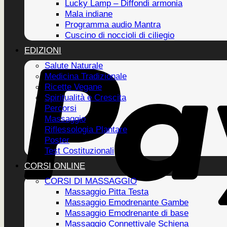
Lucky Lamp – Diffondi armonia
Mala indiane
Programma audio Mantra
Cuscino di noccioli di ciliegio
EDIZIONI
Salute Naturale
Medicina Tradizionale
Ricette Vegane
Spiritualità e Crescita
Percorsi
Massaggio
Riflessologia Plantare
Poster
Test Costituzionali
CORSI ONLINE
CORSI DI MASSAGGIO
Massaggio Pitta Testa
Massaggio Emodrenante Gambe
Massaggio Emodrenante di base
Massaggio Connettivale Schiena