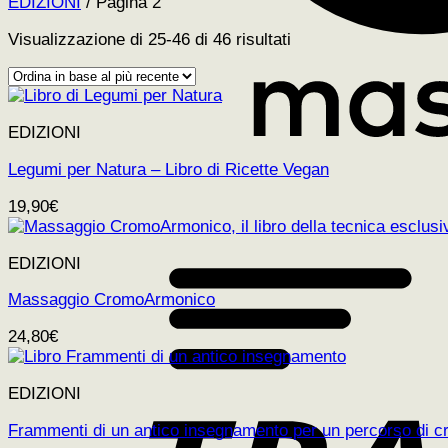
EDIZIONI
/
Pagina 2
Ordina
Visualizzazione di 25-46 di 46 risultati
in
base
al
più
EDIZIONI
recente
Legumi per Natura – Libro di Ricette Vegan
19,90
€
EDIZIONI
Massaggio CromoArmonico
24,80
€
EDIZIONI
Frammenti di un antico insegnamento per un percorso di cre