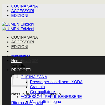
Salta
CUCINA SANA
ai
ACCESSORI
contenuti
EDIZIONI
CUCINA SANA
ACCESSORI
EDIZIONI
Newsletter
Carrello /
Home
0,00
€
Carrello
PRODOTTI
CUCINA SANA
Pressa per olio di semi YODA
Crautaia
Germogliatore
Nessun prodotto nel carrello.
ACCESSORI PER IL BENESSERE
Manufatti in legno
Ritorna al negozio