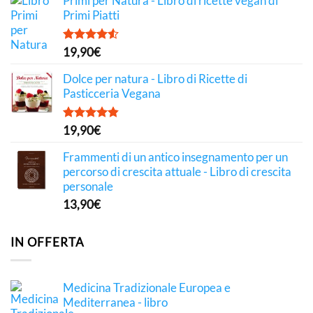
Primi per Natura - Libro di ricette vegan di
Primi Piatti
Valutato
19,90
€
4.50
su 5
Dolce per natura - Libro di Ricette di
Pasticceria Vegana
Valutato
19,90
€
4.81
su 5
Frammenti di un antico insegnamento per un
percorso di crescita attuale - Libro di crescita
personale
13,90
€
IN OFFERTA
Medicina Tradizionale Europea e
Mediterranea - libro