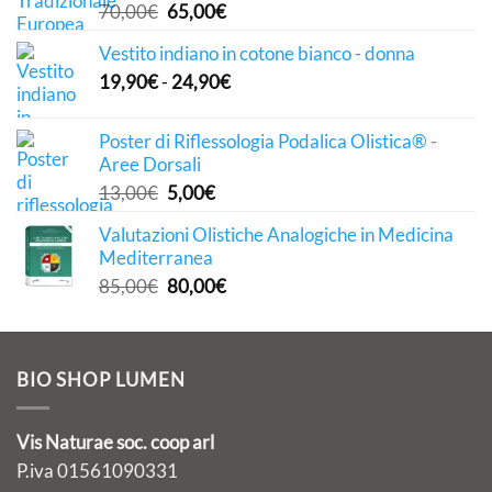
Il
Il
70,00
€
65,00
€
prezzo
prezzo
Vestito indiano in cotone bianco - donna
originale
attuale
19,90
€
-
24,90
€
era:
è:
70,00€.
65,00€.
Poster di Riflessologia Podalica Olistica® -
Aree Dorsali
Il
Il
13,00
€
5,00
€
prezzo
prezzo
Valutazioni Olistiche Analogiche in Medicina
originale
attuale
Mediterranea
era:
è:
Il
Il
85,00
€
80,00
€
13,00€.
5,00€.
prezzo
prezzo
originale
attuale
era:
è:
BIO SHOP LUMEN
85,00€.
80,00€.
Vis Naturae soc. coop arl
P.iva 01561090331