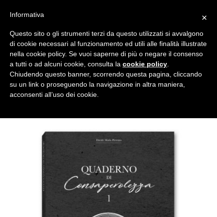
Salta
CUCINA SANA
ACCESSORI
EDIZIONI
Informativa
×
ai
contenuti
Questo sito o gli strumenti terzi da questo utilizzati si avvalgono
di cookie necessari al funzionamento ed utili alle finalità illustrate
nella cookie policy. Se vuoi saperne di più o negare il consenso
NEWSLETTER
a tutti o ad alcuni cookie, consulta la
cookie policy
.
Chiudendo questo banner, scorrendo questa pagina, cliccando
su un link o proseguendo la navigazione in altra maniera,
/
EDIZIONI
LIBRI, MANTRA E REIKARDS
acconsenti all’uso dei cookie.
FILTRA