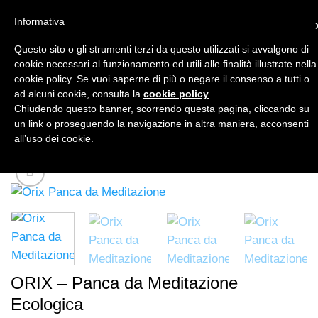
Salta
CUCINA SANA
ACCESSORI
EDIZIONI
Informativa
ai
contenuti
Questo sito o gli strumenti terzi da questo utilizzati si avvalgono di
cookie necessari al funzionamento ed utili alle finalità illustrate nella
cookie policy. Se vuoi saperne di più o negare il consenso a tutti o
NEWSLETTER
ad alcuni cookie, consulta la
cookie policy
.
Chiudendo questo banner, scorrendo questa pagina, cliccando su
un link o proseguendo la navigazione in altra maniera, acconsenti
ACCESSORI
/
PANCHE DA MEDITAZIONE
all’uso dei cookie.
FILTRA
ORIX – Panca da Meditazione
Ecologica