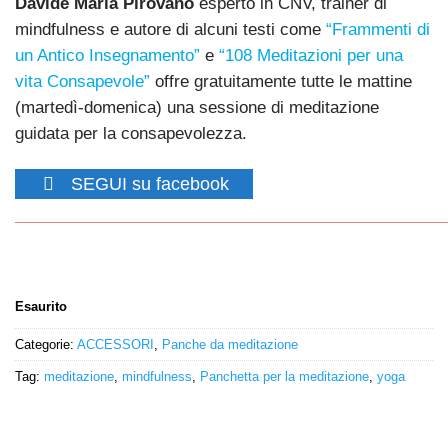
Davide Maria Pirovano
esperto in CNV, trainer di
mindfulness e autore di alcuni testi come
“Frammenti di
un Antico Insegnamento”
e
“108 Meditazioni per una
vita Consapevole”
offre gratuitamente tutte le mattine
(martedì-domenica) una sessione di meditazione
guidata per la consapevolezza.
SEGUI su facebook
___________________________________________
Esaurito
Categorie:
ACCESSORI
,
Panche da meditazione
Tag:
meditazione
,
mindfulness
,
Panchetta per la meditazione
,
yoga