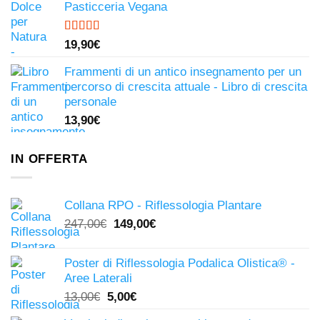
Pasticceria Vegana
Valutato
19,90
€
4.81
su 5
Frammenti di un antico insegnamento per un
percorso di crescita attuale - Libro di crescita
personale
13,90
€
IN OFFERTA
Collana RPO - Riflessologia Plantare
Il
Il
247,00
€
149,00
€
prezzo
prezzo
originale
attuale
Poster di Riflessologia Podalica Olistica® -
era:
è:
Aree Laterali
247,00€.
149,00€.
Il
Il
13,00
€
5,00
€
prezzo
prezzo