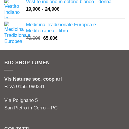
Vestito indiano in cotone bianco - donna
originale
attuale
19,90
€
-
24,90
€
era:
è:
13,00€.
5,00€.
Medicina Tradizionale Europea e
Mediterranea - libro
Il
Il
70,00
€
65,00
€
prezzo
prezzo
originale
attuale
era:
è:
BIO SHOP LUMEN
70,00€.
65,00€.
Vis Naturae soc. coop arl
P.iva 01561090331
Via Polignano 5
San Pietro in Cerro – PC
CONTATTI