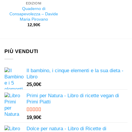
EDIZIONI
Quaderno di
Consapevolezza – Davide
Maria Pirovano
12,90
€
PIÙ VENDUTI
Il bambino, i cinque elementi e la sua dieta -
Libro
25,00
€
Primi per Natura - Libro di ricette vegan di
Primi Piatti
Valutato
19,90
€
4.50
su 5
Dolce per natura - Libro di Ricette di