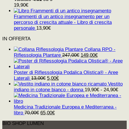
19,90
€
Frammenti di un antico insegnamento per un
percorso di crescita attuale - Libro di crescita
personale
13,90
€
IN OFFERTA
Collana RPO -
Il
Il
Riflessologia Plantare
247,00
€
149,00
€
prezzo
prezzo
originale
attuale
era:
è:
Poster di Riflessologia Podalica Olistica® - Aree
Il
Il
247,00€.
149,00€.
Laterali
13,00
€
5,00
€
prezzo
prezzo
Vestito
originale
attuale
indiano in cotone bianco - donna
19,90
€
-
24,90
€
era:
è:
13,00€.
5,00€.
Medicina Tradizionale Europea e Mediterranea -
Il
Il
libro
70,00
€
65,00
€
prezzo
prezzo
BIO SHOP LUMEN
originale
attuale