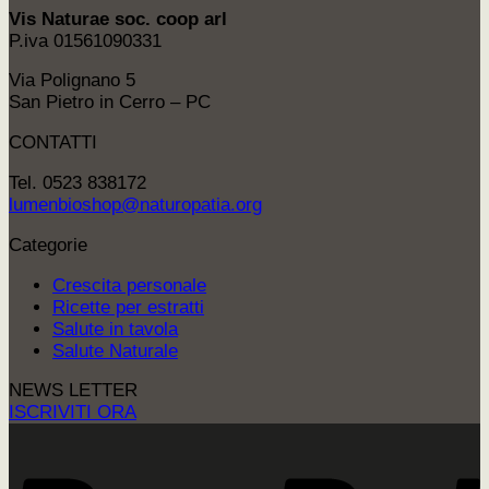
era:
è:
Vis Naturae soc. coop arl
70,00€.
65,00€.
P.iva 01561090331
Via Polignano 5
San Pietro in Cerro – PC
CONTATTI
Tel. 0523 838172
lumenbioshop@naturopatia.org
Categorie
Crescita personale
Ricette per estratti
Salute in tavola
Salute Naturale
NEWS LETTER
ISCRIVITI ORA