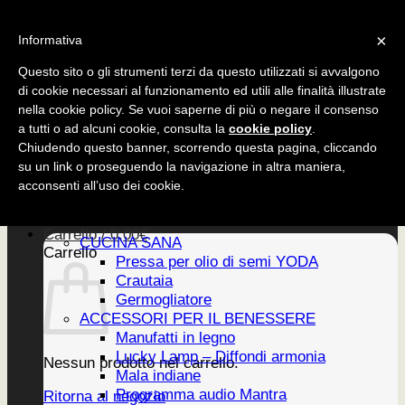
Salta
CUCINA SANA
×
ai
Informativa
ACCESSORI
contenuti
EDIZIONI
Questo sito o gli strumenti terzi da questo utilizzati si avvalgono
di cookie necessari al funzionamento ed utili alle finalità illustrate
nella cookie policy. Se vuoi saperne di più o negare il consenso
a tutti o ad alcuni cookie, consulta la
cookie policy
.
CUCINA SANA
Chiudendo questo banner, scorrendo questa pagina, cliccando
ACCESSORI
su un link o proseguendo la navigazione in altra maniera,
EDIZIONI
Home
acconsenti all’uso dei cookie.
PRODOTTI
Newsletter
Carrello /
0,00
€
CUCINA SANA
Carrello
Pressa per olio di semi YODA
Crautaia
Germogliatore
ACCESSORI PER IL BENESSERE
Manufatti in legno
Lucky Lamp – Diffondi armonia
Nessun prodotto nel carrello.
Mala indiane
Programma audio Mantra
Ritorna al negozio