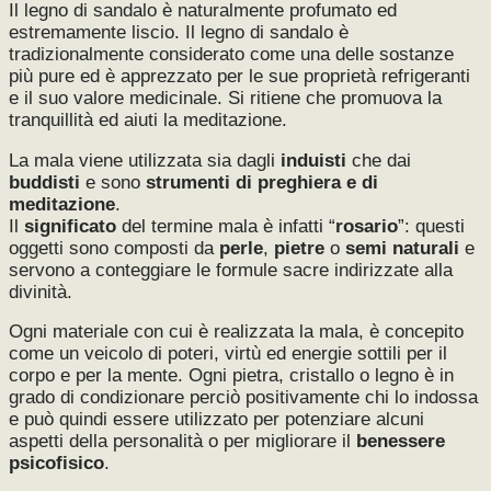
Il legno di sandalo è naturalmente profumato ed
estremamente liscio. Il legno di sandalo è
tradizionalmente considerato come una delle sostanze
più pure ed è apprezzato per le sue proprietà refrigeranti
e il suo valore medicinale. Si ritiene che promuova la
tranquillità ed aiuti la meditazione.
La mala viene utilizzata sia dagli
induisti
che dai
buddisti
e sono
strumenti di preghiera
e di
meditazione
.
Il
significato
del termine mala è infatti “
rosario
”: questi
oggetti sono composti da
perle
,
pietre
o
semi naturali
e
servono a conteggiare le formule sacre indirizzate alla
divinità.
Ogni materiale con cui è realizzata la mala, è concepito
come un veicolo di poteri, virtù ed energie sottili per il
corpo e per la mente. Ogni pietra, cristallo o legno è in
grado di condizionare perciò positivamente chi lo indossa
e può quindi essere utilizzato per potenziare alcuni
aspetti della personalità o per migliorare il
benessere
psicofisico
.