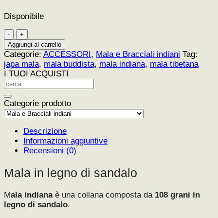
Disponibile
Mala
in
Aggiungi al carrello
legno
Categorie:
ACCESSORI
,
Mala e Bracciali indiani
Tag:
di
japa mala
,
mala buddista
,
mala indiana
,
mala tibetana
sandalo
I TUOI ACQUISTI
quantità
Categorie prodotto
Descrizione
Informazioni aggiuntive
Recensioni (0)
Mala in legno di sandalo
M
ala indiana
è una collana composta da
108 grani in
legno di sandalo
.