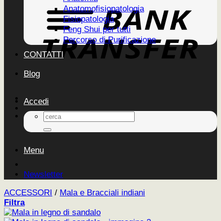
Anatomofisiopatologia
Fisiopatologia
Feng Shui per tutti
Percorso di Purificazione
CONTATTI
Blog
Accedi
Cerca:
Menu
Newsletter
ACCESSORI
/
Mala e Bracciali indiani
Filtra