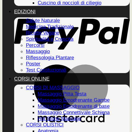
Cuscino di noccioli di ciliegio
EDIZIONI
Salute Naturale
Medicina Tradizionale
Ricette Vegane
Spiritualità e Crescita
Percorsi
Massaggio
Riflessologia Plantare
Poster
Test Costituzionali
CORSI ONLINE
CORSI DI MASSAGGIO
Massaggio Pitta Testa
Massaggio Emodrenante Gambe
Massaggio Emodrenante di base
Massaggio Connettivale Schiena
Hot Stone Massage
CORSI OLISTICI
Anatomia