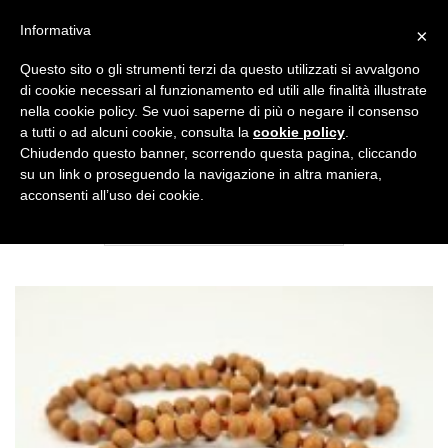
Salta
CUCINA SANA
ACCESSORI
EDIZIONI
Informativa
×
ai
contenuti
Questo sito o gli strumenti terzi da questo utilizzati si avvalgono
di cookie necessari al funzionamento ed utili alle finalità illustrate
nella cookie policy. Se vuoi saperne di più o negare il consenso
NEWSLETTER
a tutti o ad alcuni cookie, consulta la
cookie policy
.
Chiudendo questo banner, scorrendo questa pagina, cliccando
su un link o proseguendo la navigazione in altra maniera,
PRODOTTI TAGGATI “JAPA MALA”
acconsenti all’uso dei cookie.