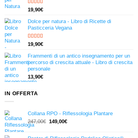
Valutato
19,90
€
4.50
su 5
Dolce per natura - Libro di Ricette di
Pasticceria Vegana
Valutato
19,90
€
4.81
su 5
Frammenti di un antico insegnamento per un
percorso di crescita attuale - Libro di crescita
personale
13,90
€
IN OFFERTA
Collana RPO - Riflessologia Plantare
Il
Il
247,00
€
149,00
€
prezzo
prezzo
originale
attuale