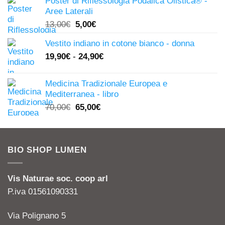
Poster di Riflessologia Podalica Olistica® -
era:
è:
Aree Laterali
247,00€.
149,00€.
Il
Il
13,00
€
5,00
€
prezzo
prezzo
Vestito indiano in cotone bianco - donna
originale
attuale
19,90
€
-
24,90
€
era:
è:
13,00€.
5,00€.
Medicina Tradizionale Europea e
Mediterranea - libro
Il
Il
70,00
€
65,00
€
prezzo
prezzo
originale
attuale
era:
è:
BIO SHOP LUMEN
70,00€.
65,00€.
Vis Naturae soc. coop arl
P.iva 01561090331
Via Polignano 5