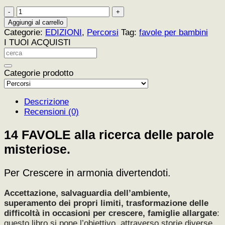
14
Favole
Aggiungi al carrello
alla
Categorie:
EDIZIONI
,
Percorsi
Tag:
favole per bambini
ricerca
I TUOI ACQUISTI
delle
parole
misteriose
Categorie prodotto
quantità
Descrizione
Recensioni (0)
14 FAVOLE alla ricerca delle parole
misteriose.
Per Crescere in armonia divertendoti.
Accettazione, salvaguardia dell’ambiente,
superamento dei propri limiti, trasformazione
delle
difficoltà in occasioni per crescere, famiglie allargate
:
questo
libro si pone l’obiettivo, attraverso storie diverse,