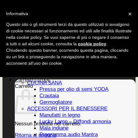
Salta
CUCINA SANA
×
ai
Informativa
ACCESSORI
contenuti
EDIZIONI
Questo sito o gli strumenti terzi da questo utilizzati si avvalgono
di cookie necessari al funzionamento ed utili alle finalità illustrate
nella cookie policy. Se vuoi saperne di più o negare il consenso
a tutti o ad alcuni cookie, consulta la
cookie policy
.
CUCINA SANA
Chiudendo questo banner, scorrendo questa pagina, cliccando
ACCESSORI
su un link o proseguendo la navigazione in altra maniera,
EDIZIONI
Home
acconsenti all’uso dei cookie.
PRODOTTI
Newsletter
Carrello /
0,00
€
CUCINA SANA
Carrello
Pressa per olio di semi YODA
Crautaia
Germogliatore
ACCESSORI PER IL BENESSERE
Manufatti in legno
Lucky Lamp – Diffondi armonia
Nessun prodotto nel carrello.
Mala indiane
Programma audio Mantra
Ritorna al negozio