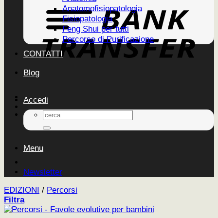
Anatomofisiopatologia
Fisiopatologia
Feng Shui per tutti
Percorso di Purificazione
CONTATTI
Blog
Accedi
Cerca:
Menu
Newsletter
EDIZIONI
/
Percorsi
Filtra