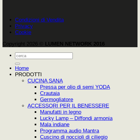
Condizioni di Vendita
Privacy
Cookie
Copyright 2026 ©
LUMEN NETWORK 2016
Cerca:
Home
PRODOTTI
CUCINA SANA
Pressa per olio di semi YODA
Crautaia
Germogliatore
ACCESSORI PER IL BENESSERE
Manufatti in legno
Lucky Lamp – Diffondi armonia
Mala indiane
Programma audio Mantra
Cuscino di noccioli di ciliegio