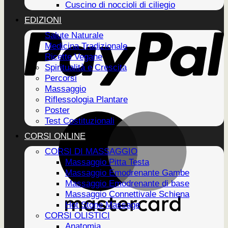
Cuscino di noccioli di ciliegio
EDIZIONI
Salute Naturale
Medicina Tradizionale
Ricette Vegane
Spiritualità e Crescita
Percorsi
Massaggio
Riflessologia Plantare
Poster
Test Costituzionali
CORSI ONLINE
CORSI DI MASSAGGIO
Massaggio Pitta Testa
Massaggio Emodrenante Gambe
Massaggio Emodrenante di base
Massaggio Connettivale Schiena
Hot Stone Massage
CORSI OLISTICI
Anatomia