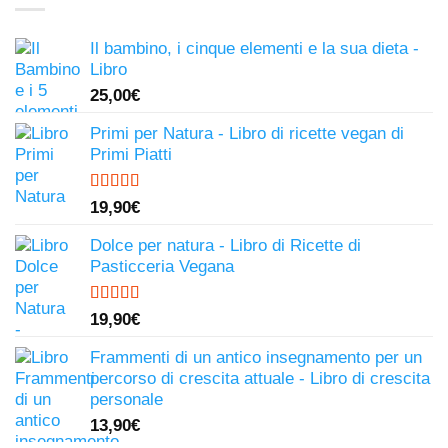
Il bambino, i cinque elementi e la sua dieta -
Libro
25,00
€
Primi per Natura - Libro di ricette vegan di
Primi Piatti
Valutato
19,90
€
4.50
su 5
Dolce per natura - Libro di Ricette di
Pasticceria Vegana
Valutato
19,90
€
4.81
su 5
Frammenti di un antico insegnamento per un
percorso di crescita attuale - Libro di crescita
personale
13,90
€