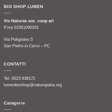
era:
è:
BIO SHOP LUMEN
70,00€.
65,00€.
Vis Naturae soc. coop arl
P.iva 01561090331
Via Polignano 5
San Pietro in Cerro – PC
CONTATTI
Tel. 0523 838172
lumenbioshop@naturopatia.org
Categorie