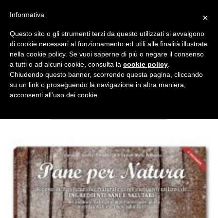
Salta
CUCINA SANA
ACCESSORI
EDIZIONI
Informativa
×
ai
contenuti
Questo sito o gli strumenti terzi da questo utilizzati si avvalgono
di cookie necessari al funzionamento ed utili alle finalità illustrate
nella cookie policy. Se vuoi saperne di più o negare il consenso
NEWSLETTER
a tutti o ad alcuni cookie, consulta la
cookie policy
.
Chiudendo questo banner, scorrendo questa pagina, cliccando
su un link o proseguendo la navigazione in altra maniera,
PRODOTTI TAGGATI “PANE INTEGRALE”
acconsenti all’uso dei cookie.