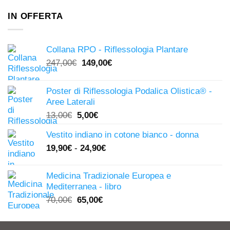
IN OFFERTA
Collana RPO - Riflessologia Plantare
Il
Il
247,00
€
149,00
€
prezzo
prezzo
originale
attuale
Poster di Riflessologia Podalica Olistica® -
era:
è:
Aree Laterali
247,00€.
149,00€.
Il
Il
13,00
€
5,00
€
prezzo
prezzo
Vestito indiano in cotone bianco - donna
originale
attuale
19,90
€
-
24,90
€
era:
è:
13,00€.
5,00€.
Medicina Tradizionale Europea e
Mediterranea - libro
Il
Il
70,00
€
65,00
€
prezzo
prezzo
originale
attuale