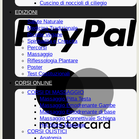
Cuscino di noccioli di ciliegio
EDIZIONI
Salute Naturale
Medicina Tradizionale
Ricette Vegane
Spiritualità e Crescita
Percorsi
Massaggio
Riflessologia Plantare
Poster
Test Costituzionali
CORSI ONLINE
CORSI DI MASSAGGIO
Massaggio Pitta Testa
Massaggio Emodrenante Gambe
Massaggio Emodrenante di base
Massaggio Connettivale Schiena
Hot Stone Massage
CORSI OLISTICI
Anatomia