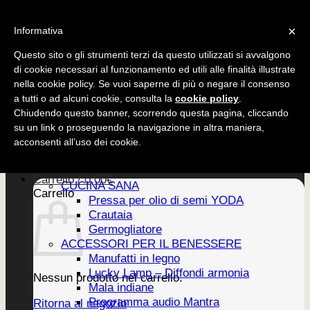
Salta
CUCINA SANA
×
ai
Informativa
ACCESSORI
contenuti
EDIZIONI
Questo sito o gli strumenti terzi da questo utilizzati si avvalgono
di cookie necessari al funzionamento ed utili alle finalità illustrate
nella cookie policy. Se vuoi saperne di più o negare il consenso
a tutti o ad alcuni cookie, consulta la
cookie policy
.
CUCINA SANA
Chiudendo questo banner, scorrendo questa pagina, cliccando
ACCESSORI
su un link o proseguendo la navigazione in altra maniera,
EDIZIONI
Home
acconsenti all’uso dei cookie.
PRODOTTI
Newsletter
Carrello /
0,00
€
CUCINA SANA
Carrello
Pressa per olio di semi YODA
Crautaia
Germogliatore
ACCESSORI PER IL BENESSERE
Manufatti in legno
Lucky Lamp – Diffondi armonia
Nessun prodotto nel carrello.
Mala indiane
Programma audio Mantra
Ritorna al negozio