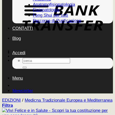
Anatomofisiopatologia
Fisiopatologia
Feng Shui per tutti
Percorso di Purificazione
CONTATTI
Blog
Accedi
Cerca:
Menu
Newsletter
EDIZIONI
/
Medicna Tradizionale Europea e Mediterranea
Filtra