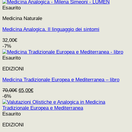
Esaurito
Medicina Naturale
Medicina Analogica. Il linguaggio dei sintomi
32,00
€
-7%
Esaurito
EDIZIONI
Medicina Tradizionale Europea e Mediterranea – libro
Il
Il
70,00
€
65,00
€
prezzo
prezzo
-6%
originale
attuale
era:
è:
70,00€.
65,00€.
Esaurito
EDIZIONI