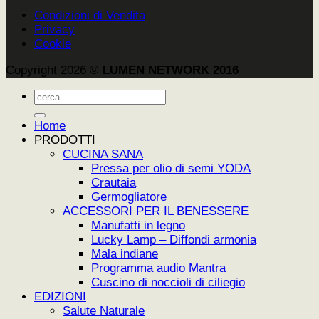
Condizioni di Vendita
Privacy
Cookie
Copyright 2026 ©
LUMEN NETWORK 2016
Cerca:
Home
PRODOTTI
CUCINA SANA
Pressa per olio di semi YODA
Crautaia
Germogliatore
ACCESSORI PER IL BENESSERE
Manufatti in legno
Lucky Lamp – Diffondi armonia
Mala indiane
Programma audio Mantra
Cuscino di noccioli di ciliegio
EDIZIONI
Salute Naturale