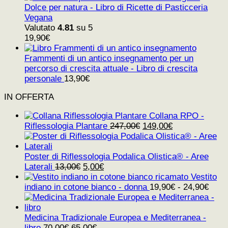
Dolce per natura - Libro di Ricette di Pasticceria
Vegana
Valutato
4.81
su 5
19,90
€
Frammenti di un antico insegnamento per un
percorso di crescita attuale - Libro di crescita
personale
13,90
€
IN OFFERTA
Collana RPO -
Il
Il
Riflessologia Plantare
247,00
€
149,00
€
prezzo
prezzo
originale
attuale
era:
è:
Poster di Riflessologia Podalica Olistica® - Aree
Il
Il
247,00€.
149,00€.
Laterali
13,00
€
5,00
€
prezzo
prezzo
Vestito
originale
attuale
indiano in cotone bianco - donna
19,90
€
-
24,90
€
era:
è:
13,00€.
5,00€.
Medicina Tradizionale Europea e Mediterranea -
Il
Il
libro
70,00
€
65,00
€