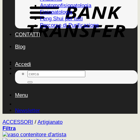
Anatomofisiopatologia
Fisiopatologia
Feng Shui per tutti
Percorso di Purificazione
CONTATTI
Blog
Accedi
Cerca:
Menu
Newsletter
ACCESSORI
/
Artigianato
Filtra