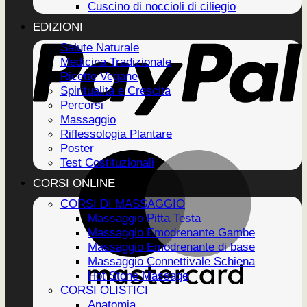
Cuscino di noccioli di ciliegio
EDIZIONI
Salute Naturale
Medicina Tradizionale
Ricette Vegane
Spiritualità e Crescita
Percorsi
Massaggio
Riflessologia Plantare
Poster
Test Costituzionali
CORSI ONLINE
CORSI DI MASSAGGIO
Massaggio Pitta Testa
Massaggio Emodrenante Gambe
Massaggio Emodrenante di base
Massaggio Connettivale Schiena
Hot Stone Massage
CORSI OLISTICI
Anatomia