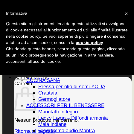
Salta
CUCINA SANA
×
ai
Informativa
ACCESSORI
contenuti
EDIZIONI
Questo sito o gli strumenti terzi da questo utilizzati si avvalgono
di cookie necessari al funzionamento ed utili alle finalità illustrate
nella cookie policy. Se vuoi saperne di più o negare il consenso
a tutti o ad alcuni cookie, consulta la
cookie policy
.
CUCINA SANA
Chiudendo questo banner, scorrendo questa pagina, cliccando
ACCESSORI
su un link o proseguendo la navigazione in altra maniera,
EDIZIONI
Home
acconsenti all’uso dei cookie.
PRODOTTI
Newsletter
Carrello /
0,00
€
CUCINA SANA
Carrello
Pressa per olio di semi YODA
Crautaia
Germogliatore
ACCESSORI PER IL BENESSERE
Manufatti in legno
Lucky Lamp – Diffondi armonia
Nessun prodotto nel carrello.
Mala indiane
Programma audio Mantra
Ritorna al negozio