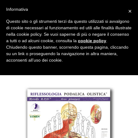
Salta
CUCINA SANA
ACCESSORI
EDIZIONI
Informativa
×
ai
contenuti
Questo sito o gli strumenti terzi da questo utilizzati si avvalgono
di cookie necessari al funzionamento ed utili alle finalità illustrate
nella cookie policy. Se vuoi saperne di più o negare il consenso
NEWSLETTER
a tutti o ad alcuni cookie, consulta la
cookie policy
.
Chiudendo questo banner, scorrendo questa pagina, cliccando
su un link o proseguendo la navigazione in altra maniera,
SALUTE E BENESSERE
/
COLLANA RIFLESSOLOGIA - RPO
/
acconsenti all’uso dei cookie.
POSTER RIFLESSOLOGIA
FILTRA