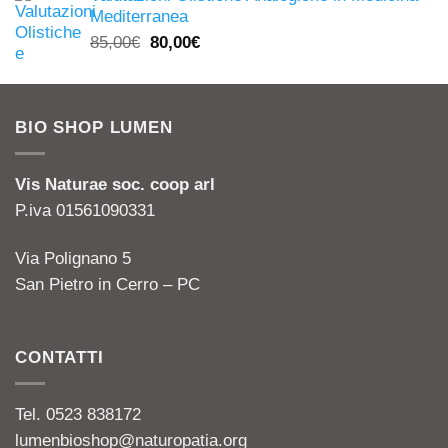
originale
attuale
Mediterranea
era:
è:
Il
Il
85,00
€
80,00
€
13,00€.
5,00€.
prezzo
prezzo
originale
attuale
era:
è:
BIO SHOP LUMEN
85,00€.
80,00€.
Vis Naturae soc. coop arl
P.iva 01561090331
Via Polignano 5
San Pietro in Cerro – PC
CONTATTI
Tel. 0523 838172
lumenbioshop@naturopatia.org