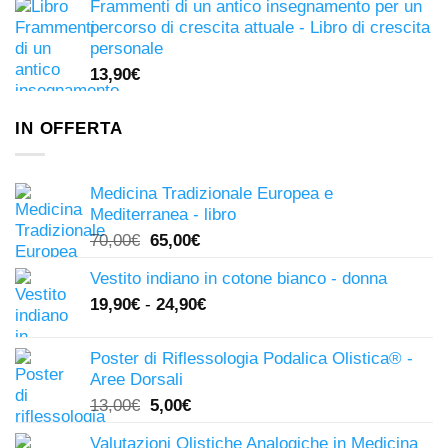
Frammenti di un antico insegnamento per un
percorso di crescita attuale - Libro di crescita
personale
13,90
€
IN OFFERTA
Medicina Tradizionale Europea e
Mediterranea - libro
Il
Il
70,00
€
65,00
€
prezzo
prezzo
Vestito indiano in cotone bianco - donna
originale
attuale
19,90
€
-
24,90
€
era:
è:
70,00€.
65,00€.
Poster di Riflessologia Podalica Olistica® -
Aree Dorsali
Il
Il
13,00
€
5,00
€
prezzo
prezzo
Valutazioni Olistiche Analogiche in Medicina