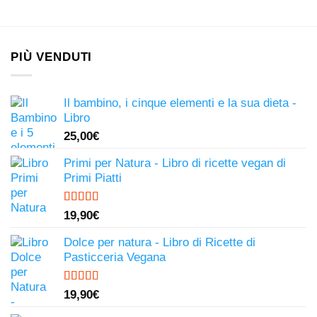
PIÙ VENDUTI
Il bambino, i cinque elementi e la sua dieta -
Libro
25,00
€
Primi per Natura - Libro di ricette vegan di
Primi Piatti
Valutato
19,90
€
4.50
su 5
Dolce per natura - Libro di Ricette di
Pasticceria Vegana
Valutato
19,90
€
4.81
su 5