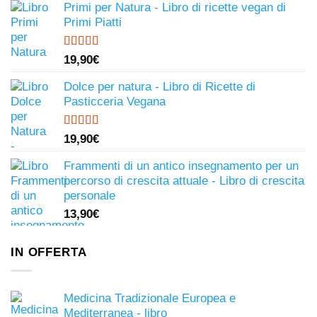
Primi per Natura - Libro di ricette vegan di
Primi Piatti
Valutato
19,90
€
4.50
su 5
Dolce per natura - Libro di Ricette di
Pasticceria Vegana
Valutato
19,90
€
4.81
su 5
Frammenti di un antico insegnamento per un
percorso di crescita attuale - Libro di crescita
personale
13,90
€
IN OFFERTA
Medicina Tradizionale Europea e
Mediterranea - libro