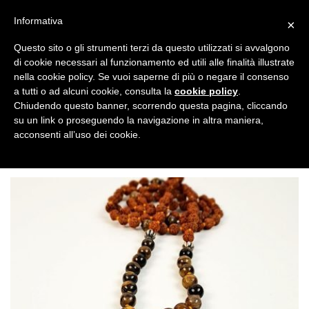
Salta
CUCINA SANA
ACCESSORI
EDIZIONI
Informativa
×
ai
contenuti
Questo sito o gli strumenti terzi da questo utilizzati si avvalgono
di cookie necessari al funzionamento ed utili alle finalità illustrate
nella cookie policy. Se vuoi saperne di più o negare il consenso
NEWSLETTER
a tutti o ad alcuni cookie, consulta la
cookie policy
.
Chiudendo questo banner, scorrendo questa pagina, cliccando
su un link o proseguendo la navigazione in altra maniera,
ACCESSORI
/
MALA E BRACCIALI INDIANI
acconsenti all’uso dei cookie.
FILTRA