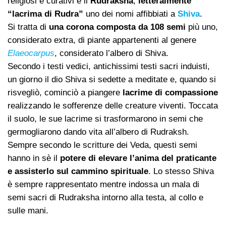
religiosi e curativi è il
Rudraksha
,
letteralmente
“lacrima di Rudra”
uno dei nomi affibbiati a
Shiva
.
Si tratta di
una corona composta da 108 semi
più uno,
considerato extra, di piante appartenenti al genere
Elaeocarpus
, considerato l’albero di Shiva.
Secondo i testi vedici, antichissimi testi sacri induisti,
un giorno il dio Shiva si sedette a meditate e, quando si
risvegliò, cominciò a piangere
lacrime di compassione
realizzando le sofferenze delle creature viventi. Toccata
il suolo, le sue lacrime si trasformarono in semi che
germogliarono dando vita all’albero di Rudraksh.
Sempre secondo le scritture dei Veda, questi semi
hanno in sè il
potere di elevare l’anima del praticante
e assisterlo sul cammino spirituale
. Lo stesso Shiva
è sempre rappresentato mentre indossa un mala di
semi sacri di Rudraksha intorno alla testa, al collo e
sulle mani.