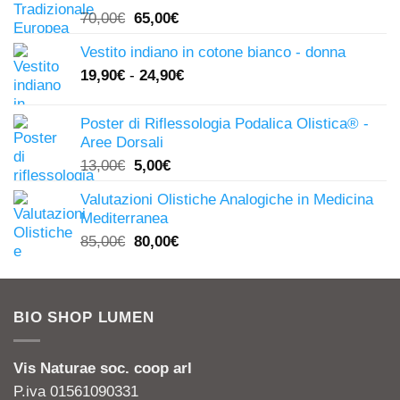
Il
Il
70,00
€
65,00
€
prezzo
prezzo
Vestito indiano in cotone bianco - donna
originale
attuale
19,90
€
-
24,90
€
era:
è:
70,00€.
65,00€.
Poster di Riflessologia Podalica Olistica® -
Aree Dorsali
Il
Il
13,00
€
5,00
€
prezzo
prezzo
Valutazioni Olistiche Analogiche in Medicina
originale
attuale
Mediterranea
era:
è:
Il
Il
85,00
€
80,00
€
13,00€.
5,00€.
prezzo
prezzo
originale
attuale
era:
è:
BIO SHOP LUMEN
85,00€.
80,00€.
Vis Naturae soc. coop arl
P.iva 01561090331