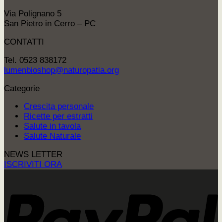
Via Polignano 5
San Pietro in Cerro – PC
CONTATTI
Tel. 0523 838172
lumenbioshop@naturopatia.org
Categorie
Crescita personale
Ricette per estratti
Salute in tavola
Salute Naturale
NEWS LETTER
ISCRIVITI ORA