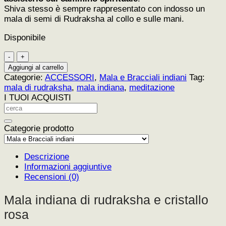
Shiva stesso è sempre rappresentato con indosso un
mala di semi di Rudraksha al collo e sulle mani.
Disponibile
Mala
in
Aggiungi al carrello
rudraksha
Categorie:
ACCESSORI
,
Mala e Bracciali indiani
Tag:
e
mala di rudraksha
,
mala indiana
,
meditazione
cristallo
I TUOI ACQUISTI
rosa
quantità
Categorie prodotto
Descrizione
Informazioni aggiuntive
Recensioni (0)
Mala indiana di rudraksha e cristallo
rosa