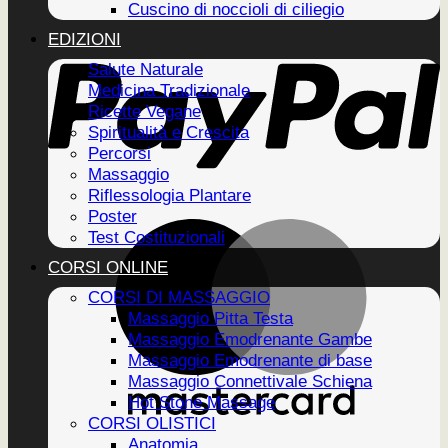
Cuscino di noccioli di ciliegio
EDIZIONI
Salute Naturale
Medicina Tradizionale
Ricette Vegane
Spiritualità e Crescita
Percorsi
Massaggio
Riflessologia Plantare
Poster
Test Costituzionali
CORSI ONLINE
CORSI DI MASSAGGIO
Massaggio Pitta Testa
Massaggio Emodrenante Gambe
Massaggio Emodrenante di base
Massaggio Connettivale Schiena
Hot Stone Massage
CORSI OLISTICI
Anatomia