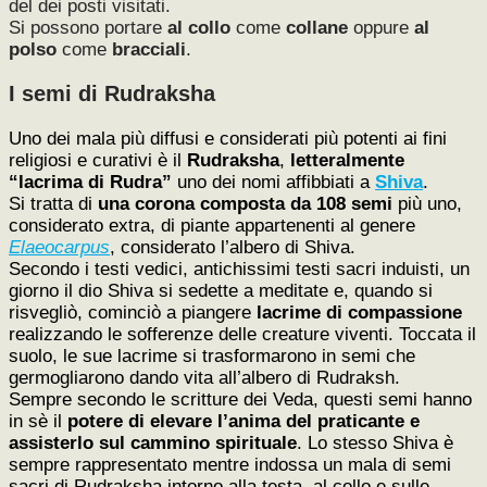
del dei posti visitati.
Si possono portare
al collo
come
collane
oppure
al
polso
come
bracciali
.
I semi di Rudraksha
Uno dei mala più diffusi e considerati più potenti ai fini
religiosi e curativi è il
Rudraksha
,
letteralmente
“lacrima di Rudra”
uno dei nomi affibbiati a
Shiva
.
Si tratta di
una corona composta da 108 semi
più uno,
considerato extra, di piante appartenenti al genere
Elaeocarpus
, considerato l’albero di Shiva.
Secondo i testi vedici, antichissimi testi sacri induisti, un
giorno il dio Shiva si sedette a meditate e, quando si
risvegliò, cominciò a piangere
lacrime di compassione
realizzando le sofferenze delle creature viventi. Toccata il
suolo, le sue lacrime si trasformarono in semi che
germogliarono dando vita all’albero di Rudraksh.
Sempre secondo le scritture dei Veda, questi semi hanno
in sè il
potere di elevare l’anima del praticante e
assisterlo sul cammino spirituale
. Lo stesso Shiva è
sempre rappresentato mentre indossa un mala di semi
sacri di Rudraksha intorno alla testa, al collo e sulle