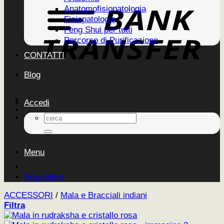
Anatomofisiopatologia
Fisiopatologia
Feng Shui per tutti
Percorso di Purificazione
CONTATTI
Blog
Accedi
Cerca:
Menu
Newsletter
ACCESSORI
/
Mala e Bracciali indiani
Filtra