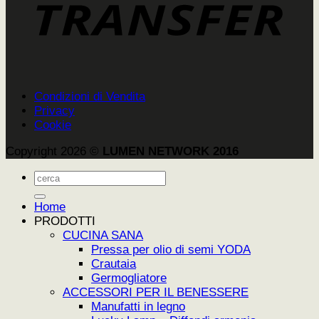
Condizioni di Vendita
Privacy
Cookie
Copyright 2026 ©
LUMEN NETWORK 2016
Cerca:
Home
PRODOTTI
CUCINA SANA
Pressa per olio di semi YODA
Crautaia
Germogliatore
ACCESSORI PER IL BENESSERE
Manufatti in legno