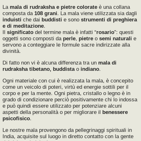
La
mala di rudraksha e pietre colorate
è una collana
composta da
108 grani
. La mala viene utilizzata sia dagli
induisti
che dai
buddisti
e sono
strumenti di preghiera
e di meditazione
.
Il
significato
del termine mala è infatti “
rosario
”: questi
oggetti sono composti da
perle
,
pietre
o
semi naturali
e
servono a conteggiare le formule sacre indirizzate alla
divinità.
Di fatto non vi è alcuna differenza tra un
mala di
rudraksha tibetano, buddista
o
indiano
.
Ogni materiale con cui è realizzata la mala, è concepito
come un veicolo di poteri, virtù ed energie sottili per il
corpo e per la mente. Ogni pietra, cristallo o legno è in
grado di condizionare perciò positivamente chi lo indossa
e può quindi essere utilizzato per potenziare alcuni
aspetti della personalità o per migliorare il
benessere
psicofisico
.
Le nostre mala provengono da pellegrinaggi spirituali in
India, acquisite sul luogo in diretto contatto con la gente