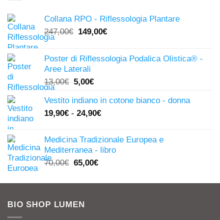
Collana RPO - Riflessologia Plantare
Il
Il
247,00
€
149,00
€
prezzo
prezzo
originale
attuale
Poster di Riflessologia Podalica Olistica® -
era:
è:
Aree Laterali
247,00€.
149,00€.
Il
Il
13,00
€
5,00
€
prezzo
prezzo
Vestito indiano in cotone bianco - donna
originale
attuale
19,90
€
-
24,90
€
era:
è:
13,00€.
5,00€.
Medicina Tradizionale Europea e
Mediterranea - libro
Il
Il
70,00
€
65,00
€
prezzo
prezzo
originale
attuale
era:
è:
BIO SHOP LUMEN
70,00€.
65,00€.