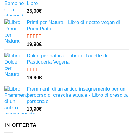
Libro
25,00
€
Primi per Natura - Libro di ricette vegan di
Primi Piatti
Valutato
19,90
€
4.50
su 5
Dolce per natura - Libro di Ricette di
Pasticceria Vegana
Valutato
19,90
€
4.81
su 5
Frammenti di un antico insegnamento per un
percorso di crescita attuale - Libro di crescita
personale
13,90
€
IN OFFERTA