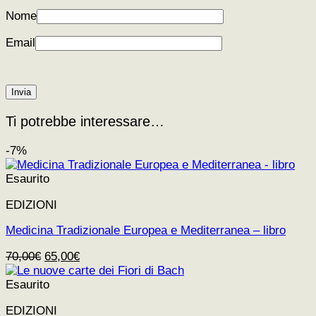
Nome
Email
Ti potrebbe interessare…
-7%
Esaurito
EDIZIONI
Medicina Tradizionale Europea e Mediterranea – libro
Il
Il
70,00
€
65,00
€
prezzo
prezzo
originale
attuale
Esaurito
era:
è:
EDIZIONI
70,00€.
65,00€.