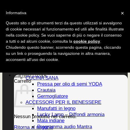
Salta
CUCINA SANA
×
ai
Informativa
ACCESSORI
contenuti
EDIZIONI
Questo sito o gli strumenti terzi da questo utilizzati si avvalgono
di cookie necessari al funzionamento ed utili alle finalità illustrate
nella cookie policy. Se vuoi saperne di più o negare il consenso
a tutti o ad alcuni cookie, consulta la
cookie policy
.
CUCINA SANA
Chiudendo questo banner, scorrendo questa pagina, cliccando
ACCESSORI
su un link o proseguendo la navigazione in altra maniera,
EDIZIONI
Home
acconsenti all’uso dei cookie.
PRODOTTI
Newsletter
Carrello /
0,00
€
CUCINA SANA
Carrello
Pressa per olio di semi YODA
Crautaia
Germogliatore
ACCESSORI PER IL BENESSERE
Manufatti in legno
Lucky Lamp – Diffondi armonia
Nessun prodotto nel carrello.
Mala indiane
Programma audio Mantra
Ritorna al negozio