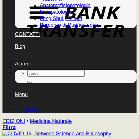
Anatomofisiopatologia
Fisiopatologia
Feng Shui per tutti
Percorso di Purificazione
CONTATTI
Blog
Accedi
Cerca:
Menu
Newsletter
EDIZIONI
/
Medicina Naturale
Filtra