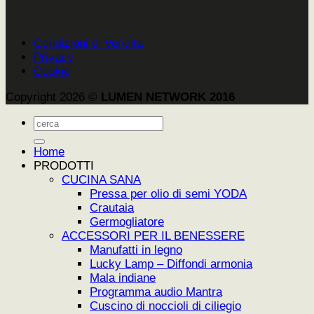
Condizioni di Vendita
Privacy
Cookie
Copyright 2026 ©
LUMEN NETWORK 2016
Cerca:
Home
PRODOTTI
CUCINA SANA
Pressa per olio di semi YODA
Crautaia
Germogliatore
ACCESSORI PER IL BENESSERE
Manufatti in legno
Lucky Lamp – Diffondi armonia
Mala indiane
Programma audio Mantra
Cuscino di noccioli di ciliegio