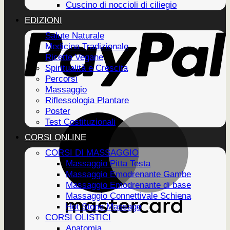
Cuscino di noccioli di ciliegio
EDIZIONI
Salute Naturale
Medicina Tradizionale
Ricette Vegane
Spiritualità e Crescita
Percorsi
Massaggio
Riflessologia Plantare
Poster
Test Costituzionali
CORSI ONLINE
CORSI DI MASSAGGIO
Massaggio Pitta Testa
Massaggio Emodrenante Gambe
Massaggio Emodrenante di base
Massaggio Connettivale Schiena
Hot Stone Massage
CORSI OLISTICI
Anatomia