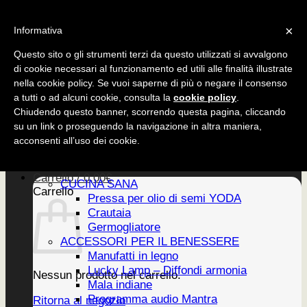
Salta
CUCINA SANA
×
ai
Informativa
ACCESSORI
contenuti
EDIZIONI
Questo sito o gli strumenti terzi da questo utilizzati si avvalgono
di cookie necessari al funzionamento ed utili alle finalità illustrate
nella cookie policy. Se vuoi saperne di più o negare il consenso
a tutti o ad alcuni cookie, consulta la
cookie policy
.
CUCINA SANA
Chiudendo questo banner, scorrendo questa pagina, cliccando
ACCESSORI
su un link o proseguendo la navigazione in altra maniera,
EDIZIONI
Home
acconsenti all’uso dei cookie.
PRODOTTI
Newsletter
Carrello /
0,00
€
CUCINA SANA
Carrello
Pressa per olio di semi YODA
Crautaia
Germogliatore
ACCESSORI PER IL BENESSERE
Manufatti in legno
Lucky Lamp – Diffondi armonia
Nessun prodotto nel carrello.
Mala indiane
Programma audio Mantra
Ritorna al negozio