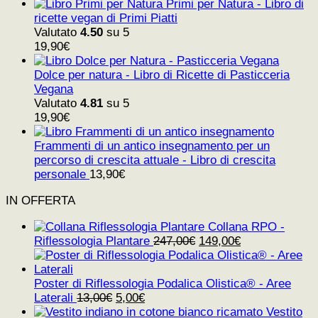
Primi per Natura - Libro di
ricette vegan di Primi Piatti
Valutato
4.50
su 5
19,90
€
Dolce per natura - Libro di Ricette di Pasticceria
Vegana
Valutato
4.81
su 5
19,90
€
Frammenti di un antico insegnamento per un
percorso di crescita attuale - Libro di crescita
personale
13,90
€
IN OFFERTA
Collana RPO -
Il
Il
Riflessologia Plantare
247,00
€
149,00
€
prezzo
prezzo
originale
attuale
era:
è:
Poster di Riflessologia Podalica Olistica® - Aree
Il
Il
247,00€.
149,00€.
Laterali
13,00
€
5,00
€
prezzo
prezzo
Vestito