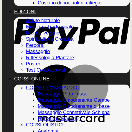
Cuscino di noccioli di ciliegio
EDIZIONI
Salute Naturale
Medicina Tradizionale
Ricette Vegane
Spiritualità e Crescita
Percorsi
Massaggio
Riflessologia Plantare
Poster
Test Costituzionali
CORSI ONLINE
CORSI DI MASSAGGIO
Massaggio Pitta Testa
Massaggio Emodrenante Gambe
Massaggio Emodrenante di base
Massaggio Connettivale Schiena
Hot Stone Massage
CORSI OLISTICI
Anatomia