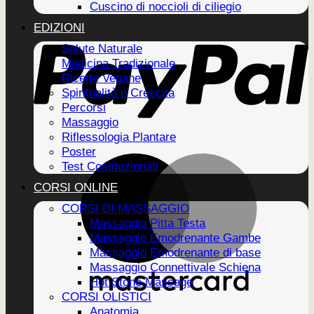
Cuscino di noccioli di ciliegio
EDIZIONI
Salute Naturale
Medicina Tradizionale
Ricette Vegane
Spiritualità e Crescita
Percorsi
Massaggio
Riflessologia Plantare
Poster
Test Costituzionali
CORSI ONLINE
CORSI DI MASSAGGIO
Massaggio Pitta Testa
Massaggio Emodrenante Gambe
Massaggio Emodrenante di base
Massaggio Connettivale Schiena
Hot Stone Massage
CORSI OLISTICI
Anatomia