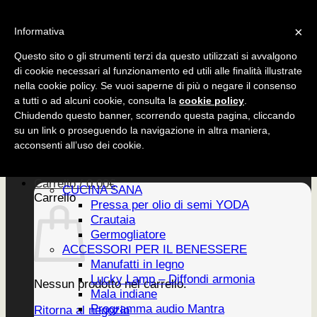
Salta
CUCINA SANA
×
ai
Informativa
ACCESSORI
contenuti
EDIZIONI
Questo sito o gli strumenti terzi da questo utilizzati si avvalgono
di cookie necessari al funzionamento ed utili alle finalità illustrate
nella cookie policy. Se vuoi saperne di più o negare il consenso
a tutti o ad alcuni cookie, consulta la
cookie policy
.
CUCINA SANA
Chiudendo questo banner, scorrendo questa pagina, cliccando
ACCESSORI
su un link o proseguendo la navigazione in altra maniera,
EDIZIONI
Home
acconsenti all’uso dei cookie.
PRODOTTI
Newsletter
Carrello /
0,00
€
CUCINA SANA
Carrello
Pressa per olio di semi YODA
Crautaia
Germogliatore
ACCESSORI PER IL BENESSERE
Manufatti in legno
Lucky Lamp – Diffondi armonia
Nessun prodotto nel carrello.
Mala indiane
Programma audio Mantra
Ritorna al negozio