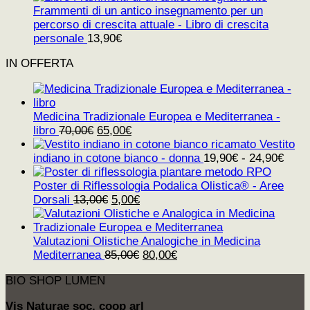
Frammenti di un antico insegnamento per un
percorso di crescita attuale - Libro di crescita
personale
13,90
€
IN OFFERTA
Medicina Tradizionale Europea e Mediterranea -
Il
Il
libro
70,00
€
65,00
€
prezzo
prezzo
Vestito
originale
attuale
indiano in cotone bianco - donna
19,90
€
-
24,90
€
era:
è:
70,00€.
65,00€.
Poster di Riflessologia Podalica Olistica® - Aree
Il
Il
Dorsali
13,00
€
5,00
€
prezzo
prezzo
originale
attuale
era:
è:
Valutazioni Olistiche Analogiche in Medicina
13,00€.
5,00€.
Il
Il
Mediterranea
85,00
€
80,00
€
prezzo
prezzo
BIO SHOP LUMEN
originale
attuale
era:
è:
Vis Naturae soc. coop arl
85,00€.
80,00€.