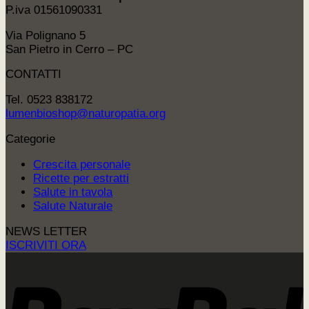
P.iva 01561090331
Via Polignano 5
San Pietro in Cerro – PC
CONTATTI
Tel. 0523 838172
lumenbioshop@naturopatia.org
Categorie
Crescita personale
Ricette per estratti
Salute in tavola
Salute Naturale
NEWS LETTER
ISCRIVITI ORA