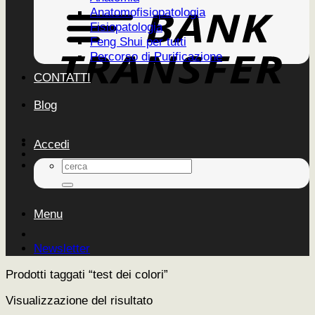
Anatomofisiopatologia
Fisiopatologia
Feng Shui per tutti
Percorso di Purificazione
CONTATTI
Blog
Accedi
Cerca:
Menu
Newsletter
Prodotti taggati “test dei colori”
Visualizzazione del risultato