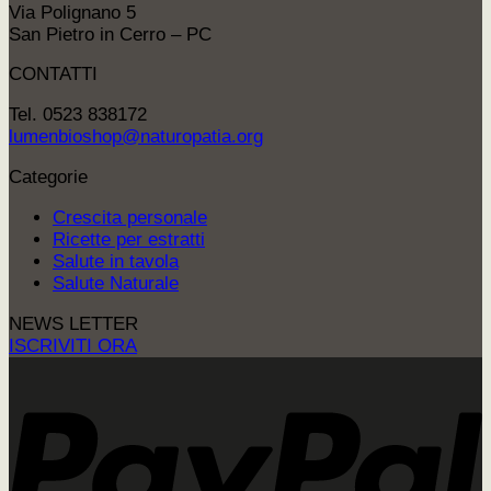
Via Polignano 5
San Pietro in Cerro – PC
CONTATTI
Tel. 0523 838172
lumenbioshop@naturopatia.org
Categorie
Crescita personale
Ricette per estratti
Salute in tavola
Salute Naturale
NEWS LETTER
ISCRIVITI ORA