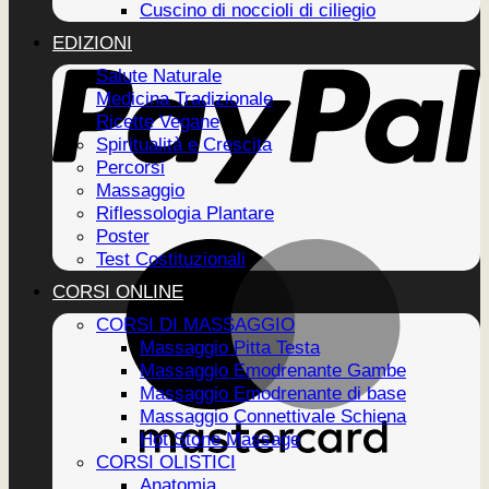
Cuscino di noccioli di ciliegio
EDIZIONI
Salute Naturale
Medicina Tradizionale
Ricette Vegane
Spiritualità e Crescita
Percorsi
Massaggio
Riflessologia Plantare
Poster
Test Costituzionali
CORSI ONLINE
CORSI DI MASSAGGIO
Massaggio Pitta Testa
Massaggio Emodrenante Gambe
Massaggio Emodrenante di base
Massaggio Connettivale Schiena
Hot Stone Massage
CORSI OLISTICI
Anatomia