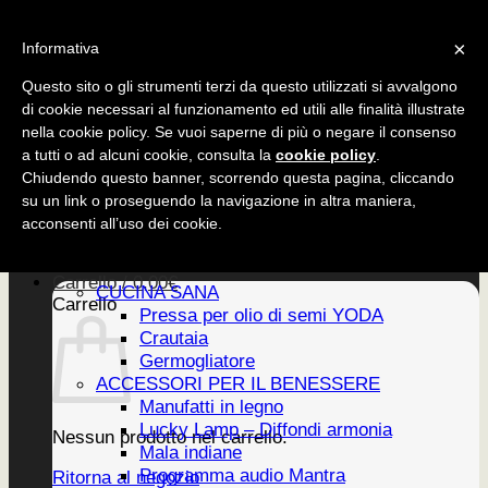
Salta
CUCINA SANA
×
ai
Informativa
ACCESSORI
contenuti
EDIZIONI
Questo sito o gli strumenti terzi da questo utilizzati si avvalgono
di cookie necessari al funzionamento ed utili alle finalità illustrate
nella cookie policy. Se vuoi saperne di più o negare il consenso
a tutti o ad alcuni cookie, consulta la
cookie policy
.
CUCINA SANA
Chiudendo questo banner, scorrendo questa pagina, cliccando
ACCESSORI
su un link o proseguendo la navigazione in altra maniera,
EDIZIONI
Home
acconsenti all’uso dei cookie.
PRODOTTI
Newsletter
Carrello /
0,00
€
CUCINA SANA
Carrello
Pressa per olio di semi YODA
Crautaia
Germogliatore
ACCESSORI PER IL BENESSERE
Manufatti in legno
Lucky Lamp – Diffondi armonia
Nessun prodotto nel carrello.
Mala indiane
Programma audio Mantra
Ritorna al negozio