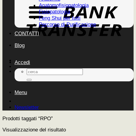
Anatomofisiopatologia
Fisiopatologia
Feng Shui per tutti
Percorso di Purificazione
CONTATTI
Blog
Accedi
Cerca:
Menu
Newsletter
Prodotti taggati “RPO”
Visualizzazione del risultato