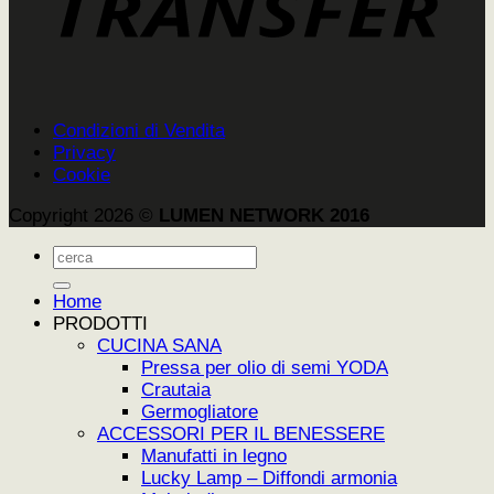
Condizioni di Vendita
Privacy
Cookie
Copyright 2026 ©
LUMEN NETWORK 2016
Cerca:
Home
PRODOTTI
CUCINA SANA
Pressa per olio di semi YODA
Crautaia
Germogliatore
ACCESSORI PER IL BENESSERE
Manufatti in legno
Lucky Lamp – Diffondi armonia