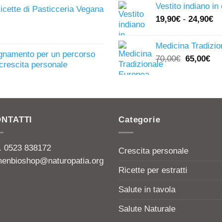
Vestito indiano in
originale
attu
Ricette di Pasticceria Vegana
19,90
€
-
24,90
€
era:
è:
13,00€.
5,00
Medicina Tradizio
egnamento per un percorso
Il
Il
70,00
€
65,00
€
i crescita personale
prezzo
pr
originale
att
era:
è:
70,00€.
65,
NTATTI
Categorie
l. 0523 838172
Crescita personale
menbioshop@naturopatia.org
Ricette per estratti
Salute in tavola
Salute Naturale