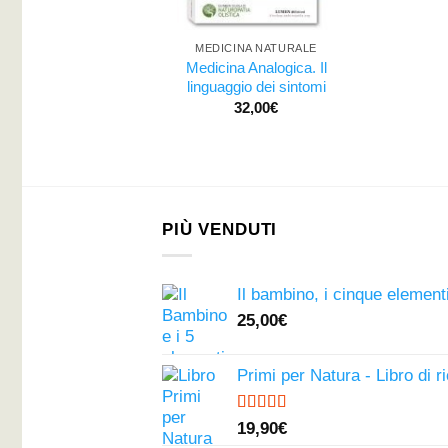
MEDICINA NATURALE
Medicina Analogica. Il
linguaggio dei sintomi
32,00
€
PIÙ VENDUTI
Il bambino, i cinque elementi
25,00
€
Primi per Natura - Libro di r
Valutato
19,90
€
4.50
su 5