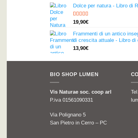
Dolce per natura - Libro di 
Valutato
19,90
€
4.81
su 5
Frammenti di un antico ins
di crescita attuale - Libro d
13,90
€
BIO SHOP LUMEN
CO
Vis Naturae soc. coop arl
Te
P.iva 01561090331
lu
Via Polignano 5
San Pietro in Cerro – PC