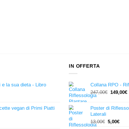
IN OFFERTA
 e la sua dieta - Libro
Collana RPO - Rif
Il
I
247,00
€
149,00
€
prezzo
originale
icette vegan di Primi Piatti
Poster di Riflesso
era:
Laterali
247,00€.
Il
Il
13,00
€
5,00
€
prezzo
pre