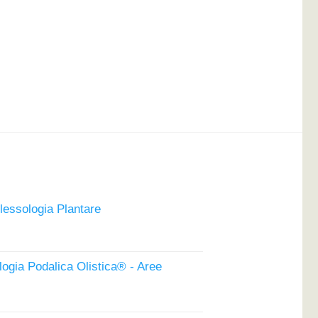
lessologia Plantare
l
prezzo
attuale
logia Podalica Olistica® - Aree
è:
149,00€.
zzo