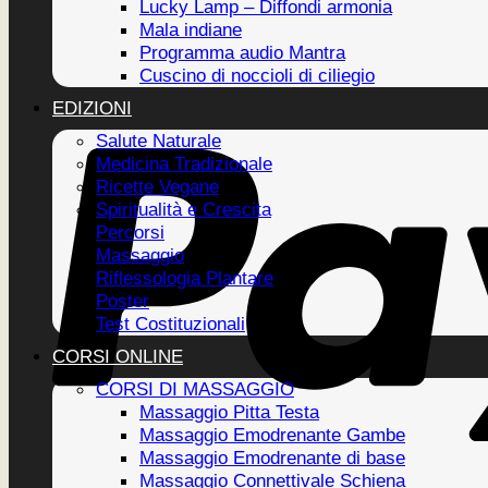
Lucky Lamp – Diffondi armonia
Mala indiane
Programma audio Mantra
Cuscino di noccioli di ciliegio
EDIZIONI
Salute Naturale
Medicina Tradizionale
Ricette Vegane
Spiritualità e Crescita
Percorsi
Massaggio
Riflessologia Plantare
Poster
Test Costituzionali
CORSI ONLINE
CORSI DI MASSAGGIO
Massaggio Pitta Testa
Massaggio Emodrenante Gambe
Massaggio Emodrenante di base
Massaggio Connettivale Schiena