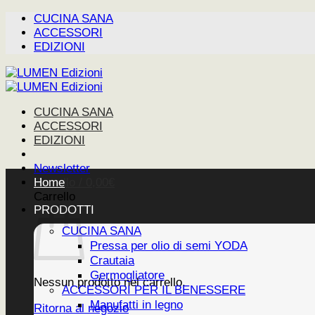
Salta
CUCINA SANA
ai
ACCESSORI
contenuti
EDIZIONI
CUCINA SANA
ACCESSORI
EDIZIONI
Newsletter
Carrello /
Home
0,00
€
Carrello
PRODOTTI
CUCINA SANA
Pressa per olio di semi YODA
Crautaia
Germogliatore
Nessun prodotto nel carrello.
ACCESSORI PER IL BENESSERE
Manufatti in legno
Ritorna al negozio