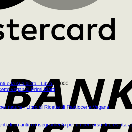
ti e la sua dieta - Libro
25,00
€
cette vegan di Primi Piatti
per natura - Libro di Ricette di Pasticceria Vegana
ti di un antico insegnamento per un percorso di crescita att