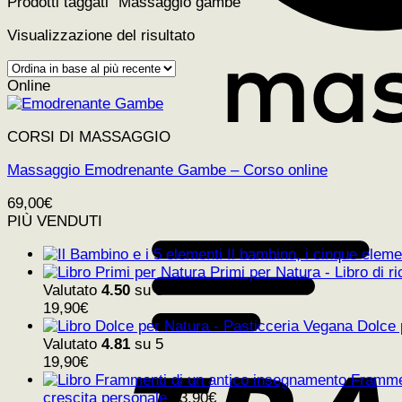
Prodotti taggati “Massaggio gambe”
Visualizzazione del risultato
Online
CORSI DI MASSAGGIO
Massaggio Emodrenante Gambe – Corso online
69,00
€
PIÙ VENDUTI
Il bambino, i cinque elemen
Primi per Natura - Libro di ri
Valutato
4.50
su 5
19,90
€
Dolce 
Valutato
4.81
su 5
19,90
€
Frammen
crescita personale
13,90
€