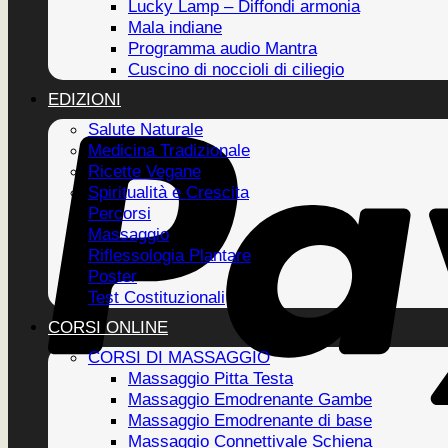
Lucky Lamp – Diffondi armonia
Mala indiane
Programma audio Mantra
Cuscino di noccioli di ciliegio
EDIZIONI
Salute Naturale
Medicina Tradizionale
Ricette Vegane
Spiritualità e Crescita
Percorsi
Massaggio
Riflessologia Plantare
Poster
Test Costituzionali
CORSI ONLINE
CORSI DI MASSAGGIO
Massaggio Pitta Testa
Massaggio Emodrenante Gambe
Massaggio Emodrenante di base
Massaggio Connettivale Schiena