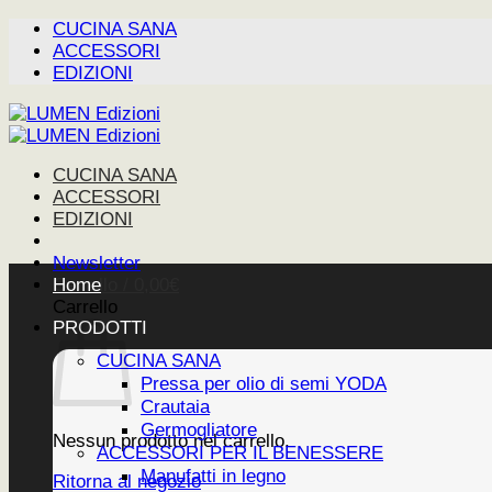
Salta
CUCINA SANA
ai
ACCESSORI
contenuti
EDIZIONI
CUCINA SANA
ACCESSORI
EDIZIONI
Newsletter
Carrello /
Home
0,00
€
Carrello
PRODOTTI
CUCINA SANA
Pressa per olio di semi YODA
Crautaia
Germogliatore
Nessun prodotto nel carrello.
ACCESSORI PER IL BENESSERE
Manufatti in legno
Ritorna al negozio