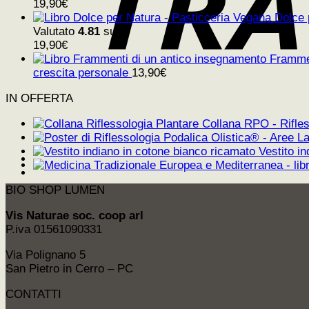
19,90
€
Dolce 
Valutato
4.81
su 5
19,90
€
Frammen
crescita personale
13,90
€
IN OFFERTA
Collana RPO - Rifles
Vestito i
BIO SHOP LUMEN
Vis Naturae soc. coop arl
P.iva 01561090331
Via Polignano 5
San Pietro in Cerro – PC
CONTATTI