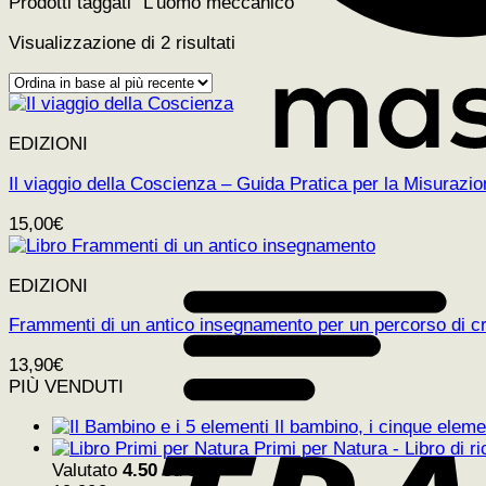
Prodotti taggati “L'uomo meccanico”
Ordina
Visualizzazione di 2 risultati
in
base
al
più
EDIZIONI
recente
Il viaggio della Coscienza – Guida Pratica per la Misuraz
15,00
€
EDIZIONI
Frammenti di un antico insegnamento per un percorso di cre
13,90
€
PIÙ VENDUTI
Il bambino, i cinque elemen
Primi per Natura - Libro di ri
Valutato
4.50
su 5