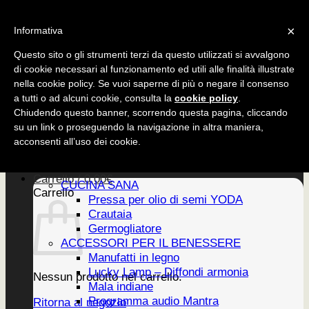
Salta
CUCINA SANA
×
ai
Informativa
ACCESSORI
contenuti
EDIZIONI
Questo sito o gli strumenti terzi da questo utilizzati si avvalgono
di cookie necessari al funzionamento ed utili alle finalità illustrate
nella cookie policy. Se vuoi saperne di più o negare il consenso
a tutti o ad alcuni cookie, consulta la
cookie policy
.
CUCINA SANA
Chiudendo questo banner, scorrendo questa pagina, cliccando
ACCESSORI
su un link o proseguendo la navigazione in altra maniera,
EDIZIONI
Home
acconsenti all’uso dei cookie.
PRODOTTI
Newsletter
Carrello /
0,00
€
CUCINA SANA
Carrello
Pressa per olio di semi YODA
Crautaia
Germogliatore
ACCESSORI PER IL BENESSERE
Manufatti in legno
Lucky Lamp – Diffondi armonia
Nessun prodotto nel carrello.
Mala indiane
Programma audio Mantra
Ritorna al negozio