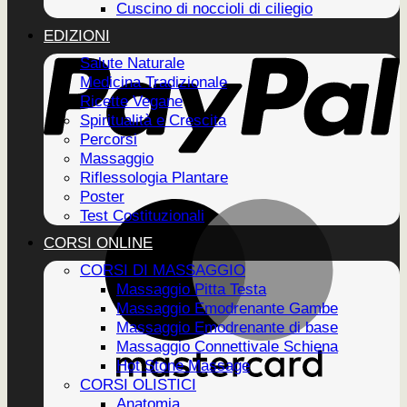
Cuscino di noccioli di ciliegio
EDIZIONI
Salute Naturale
Medicina Tradizionale
Ricette Vegane
Spiritualità e Crescita
Percorsi
Massaggio
Riflessologia Plantare
Poster
Test Costituzionali
CORSI ONLINE
CORSI DI MASSAGGIO
Massaggio Pitta Testa
Massaggio Emodrenante Gambe
Massaggio Emodrenante di base
Massaggio Connettivale Schiena
Hot Stone Massage
CORSI OLISTICI
Anatomia