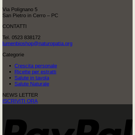
Via Polignano 5
San Pietro in Cerro – PC
CONTATTI
Tel. 0523 838172
lumenbioshop@naturopatia.org
Categorie
Crescita personale
Ricette per estratti
Salute in tavola
Salute Naturale
NEWS LETTER
ISCRIVITI ORA