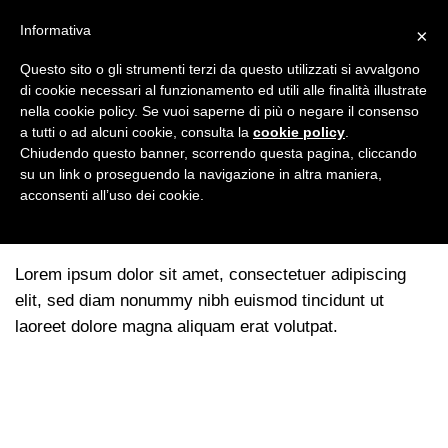
Salta
CUCINA SANA
ACCESSORI
EDIZIONI
Informativa
×
ai
contenuti
Questo sito o gli strumenti terzi da questo utilizzati si avvalgono
di cookie necessari al funzionamento ed utili alle finalità illustrate
nella cookie policy. Se vuoi saperne di più o negare il consenso
NEWSLETTER
a tutti o ad alcuni cookie, consulta la
cookie policy
.
Chiudendo questo banner, scorrendo questa pagina, cliccando
su un link o proseguendo la navigazione in altra maniera,
Lookbook
acconsenti all’uso dei cookie.
LOOKBOOK SUMMER
Lorem ipsum dolor sit amet, consectetuer adipiscing
elit, sed diam nonummy nibh euismod tincidunt ut
laoreet dolore magna aliquam erat volutpat.