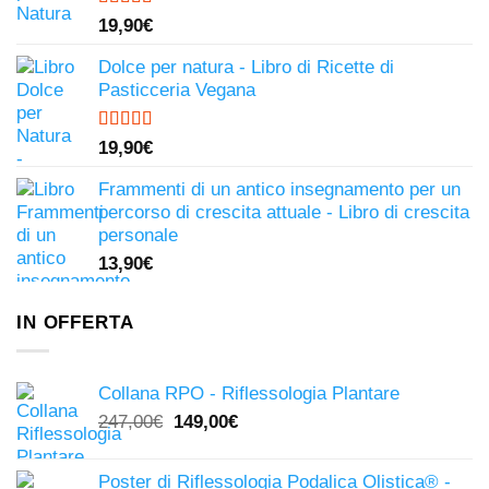
Valutato
19,90
€
4.50
su 5
Dolce per natura - Libro di Ricette di
Pasticceria Vegana
Valutato
19,90
€
4.81
su 5
Frammenti di un antico insegnamento per un
percorso di crescita attuale - Libro di crescita
personale
13,90
€
IN OFFERTA
Collana RPO - Riflessologia Plantare
Il
Il
247,00
€
149,00
€
prezzo
prezzo
originale
attuale
Poster di Riflessologia Podalica Olistica® -