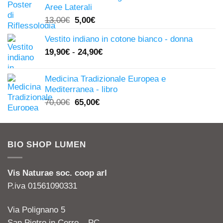
era:
è:
Aree Laterali
247,00€.
149,00€.
Il
Il
13,00
€
5,00
€
prezzo
prezzo
Vestito indiano in cotone bianco - donna
originale
attuale
19,90
€
-
24,90
€
era:
è:
13,00€.
5,00€.
Medicina Tradizionale Europea e
Mediterranea - libro
Il
Il
70,00
€
65,00
€
prezzo
prezzo
originale
attuale
era:
è:
BIO SHOP LUMEN
70,00€.
65,00€.
Vis Naturae soc. coop arl
P.iva 01561090331
Via Polignano 5
San Pietro in Cerro – PC