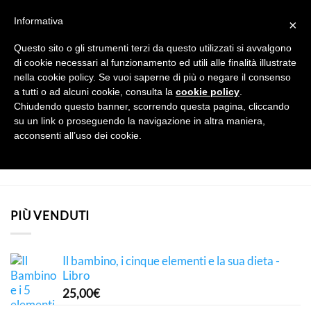
Salta
CUCINA SANA
ACCESSORI
EDIZIONI
Informativa
×
ai
contenuti
Questo sito o gli strumenti terzi da questo utilizzati si avvalgono
di cookie necessari al funzionamento ed utili alle finalità illustrate
nella cookie policy. Se vuoi saperne di più o negare il consenso
NEWSLETTER
a tutti o ad alcuni cookie, consulta la
cookie policy
.
Chiudendo questo banner, scorrendo questa pagina, cliccando
su un link o proseguendo la navigazione in altra maniera,
[javascript]
[/javascript]
acconsenti all’uso dei cookie.
PIÙ VENDUTI
Il bambino, i cinque elementi e la sua dieta -
Libro
25,00
€