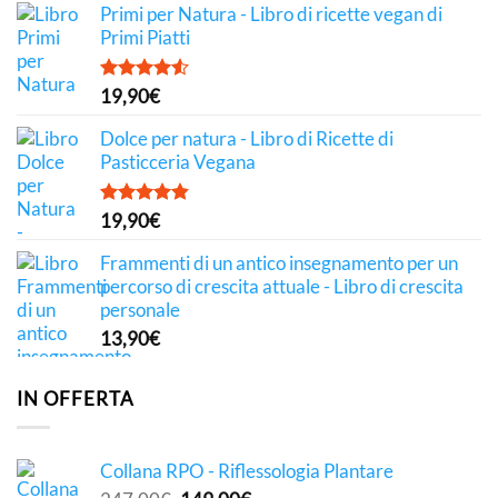
Primi per Natura - Libro di ricette vegan di
Primi Piatti
Valutato
19,90
€
4.50
su 5
Dolce per natura - Libro di Ricette di
Pasticceria Vegana
Valutato
19,90
€
4.81
su 5
Frammenti di un antico insegnamento per un
percorso di crescita attuale - Libro di crescita
personale
13,90
€
IN OFFERTA
Collana RPO - Riflessologia Plantare